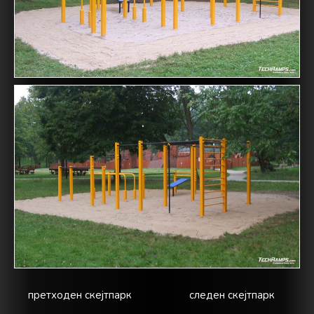
претходен скејтпарк
следен скејтпарк