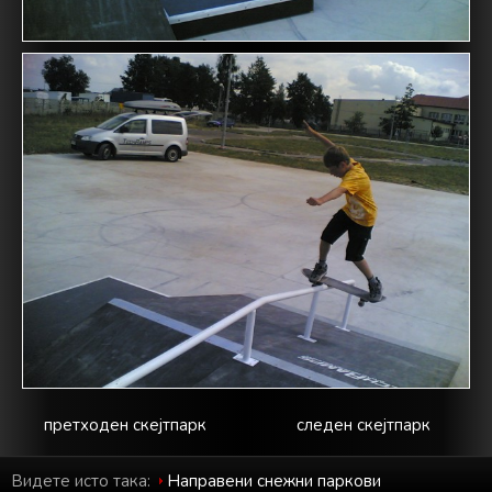
претходен скејтпарк
следен скејтпарк
Видете исто така:
Направени снежни паркови