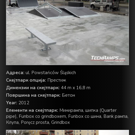
Адреса:
ul. Powstańców Śląskich
Скејтпарк опција:
Престиж
Димензии на скејтпарк:
44 m x 16,8 m
Површина на скејтпарк:
Бетон
Year:
2012
Елементи на скејтпарк:
Минирампа, шипка (Quarter
pipe), Funbox со grindboxem, Funbox со шина, Bank рампа,
Клупа, Poręcz prosta, Grindbox