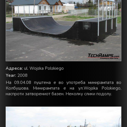
Адреса:
ul. Wojska Polskiego
Year:
2008
На 09.04.08 пуштена е во употреба минирампата во
Колбушова. Минирампата е на ул.Wojska Polskiego,
наспроти затворениот базен. Неколку слики подолу.