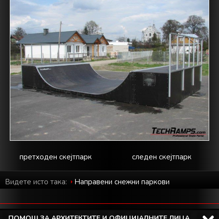
претходен скејтпарк
следен скејтпарк
Видете исто така:
Направени снежни паркови
ПОМОШ ЗА АРХИТЕКТИТЕ И ОФИЦИЈАЛНИТЕ ЛИЦА