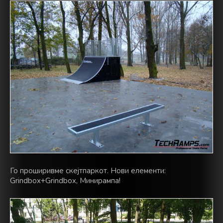
Го проширивме скејтпаркот. Нови елементи:
Grindbox+Grindbox, Минирампа!