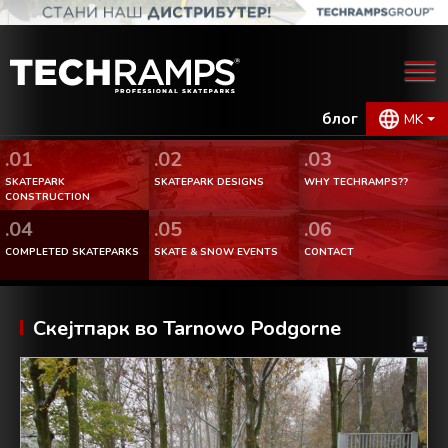
блог
MK
.01
.02
.03
SKATEPARK
SKATEPARK DESIGNS
WHY TECHRAMPS??
CONSTRUCTION
.04
.05
.06
COMPLETED SKATEPARKS
SKATE & SNOW EVENTS
CONTACT
Скејтпарк во Tarnowo Podgorne