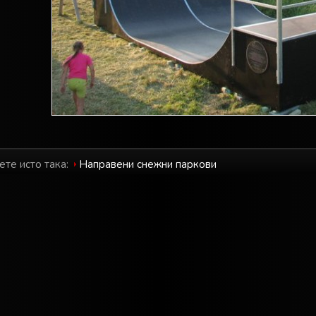
ете исто така:
Направени снежни паркови