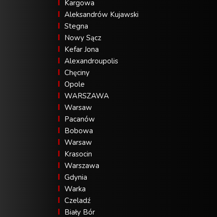
Kargowa
Aleksandrów Kujawski
Stegna
Nowy Sącz
Kefar Jona
Alexandroupolis
Chęciny
Opole
WARSZAWA
Warsaw
Pacanów
Bobowa
Warsaw
Krasocin
Warszawa
Gdynia
Warka
Czeladź
Biały Bór