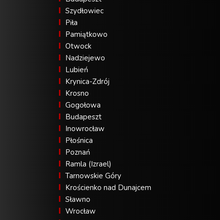
Szydłowiec
Piła
Pamiątkowo
Otwock
Nadziejewo
Lubień
Krynica-Zdrój
Krosno
Gogołowa
Budapeszt
Inowrocław
Płośnica
Poznań
Ramla (Izrael)
Tarnowskie Góry
Krościenko nad Dunajcem
Sławno
Wrocław