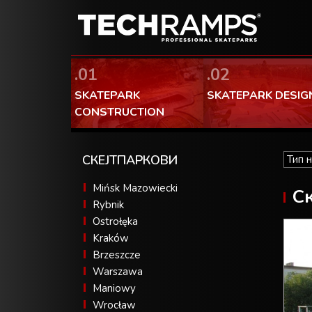
.01
.02
SKATEPARK
SKATEPARK DESIG
CONSTRUCTION
СКЕЈТПАРКОВИ
Mińsk Mazowiecki
Ск
Rybnik
Ostrołęka
Kraków
Brzeszcze
Warszawa
Maniowy
Wrocław