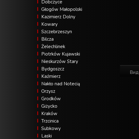
Dobczyce
Głogów Małopolski
Kazimierz Dolny
Kowary
Szczebrzeszyn
Bilcza
Żelechlinek
Piotrków Kujawski
Nieskurzów Stary
Bydgoszcz
Вид
Kaźmierz
Nakło nad Notecią
Orzysz
Grodków
Giżycko
Kraków
Trzcinica
Subkowy
Laski