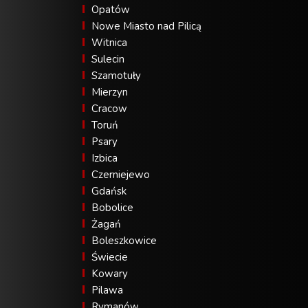
Opatów
Nowe Miasto nad Pilicą
Witnica
Sulecin
Szamotuły
Mierzyn
Cracow
Toruń
Psary
Izbica
Czerniejewo
Gdańsk
Bobolice
Żagań
Boleszkowice
Świecie
Kowary
Pilawa
Rymanów