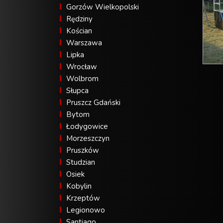
Gorzów Wielkopolski
Rędziny
Kościan
Warszawa
Lipka
Wrocław
Wolbrom
Słupca
Pruszcz Gdański
Bytom
Łodygowice
Morzeszczyn
Pruszków
Studzian
Osiek
Kobylin
Krzeptów
Legionowo
Santiago