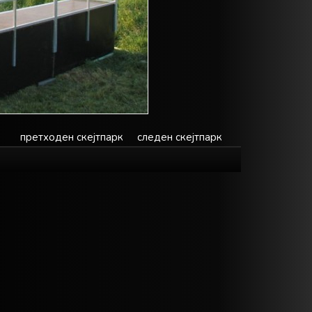
претходен скејтпарк
следен скејтпарк