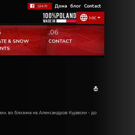
 допаѓа!
Дома
блог
Contact
MK
5
.06
ATE & SNOW
CONTACT
ENTS
авки, во близина на Александров Кујавски - до