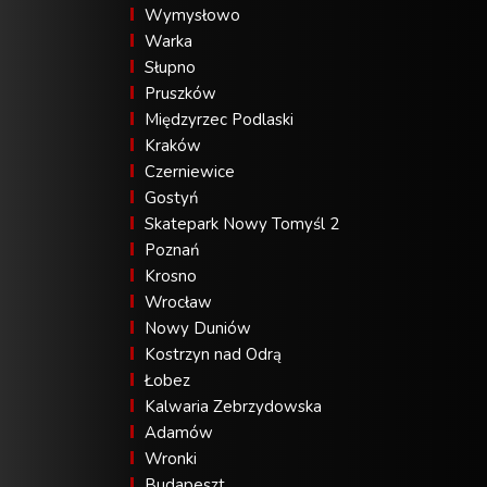
Wymysłowo
Warka
Słupno
Pruszków
Międzyrzec Podlaski
Kraków
Czerniewice
Gostyń
Skatepark Nowy Tomyśl 2
Poznań
Krosno
Wrocław
Nowy Duniów
Kostrzyn nad Odrą
Łobez
Kalwaria Zebrzydowska
Adamów
Wronki
Budapeszt