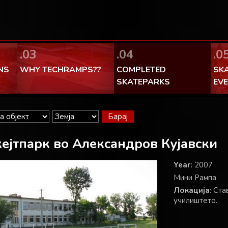
Facebook Теchramps - ми се
100% made in Poland
.03
.04
.0
NS
WHY TECHRAMPS??
COMPLETED
SK
SKATEPARKS
EV
ејтпарк во Александров Кујавски
Year:
2007
Мини Рампа
Локација
: Ст
училиштето.