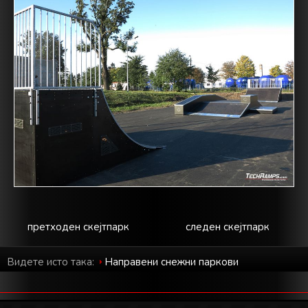
претходен скејтпарк
следен скејтпарк
Видете исто така:
Направени снежни паркови