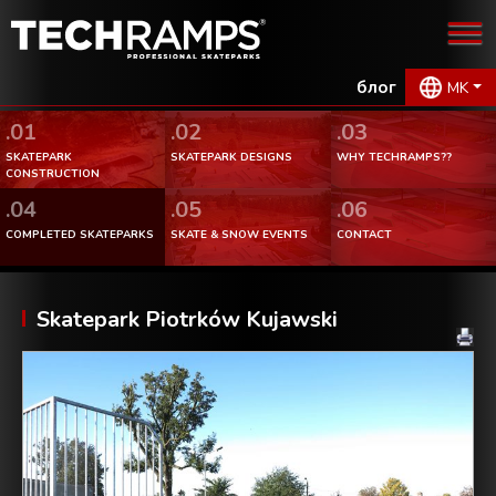
блог
MK
.01
.02
.03
SKATEPARK
SKATEPARK DESIGNS
WHY TECHRAMPS??
CONSTRUCTION
.04
.05
.06
COMPLETED SKATEPARKS
SKATE & SNOW EVENTS
CONTACT
Skatepark Piotrków Kujawski