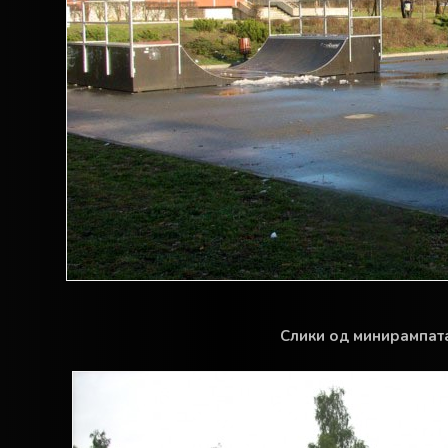
Слики од минирампат