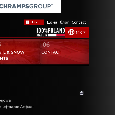
 допаѓа!
Дома
блог
Contact
MK
5
.06
ATE & SNOW
CONTACT
ENTS
lejowa
кејтпарк:
Асфалт