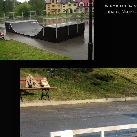
Елементи на с
II фаза, Минир