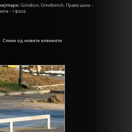
кејтпарк:
Grindbox, Grindbench, Права шина -
ампа - I фаза
Слики од новите елементи