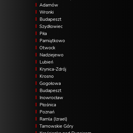
Adamów
Wronki
Budapeszt
Szydłowiec
Piła
Pamiątkowo
Otwock
Nadziejewo
Lubień
Krynica-Zdrój
Krosno
Gogołowa
Budapeszt
Inowrocław
Płośnica
Poznań
Ramla (Izrael)
Tarnowskie Góry