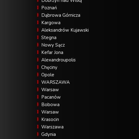
Dobrzyń nad Wisłą
Poznań
Dąbrowa Górnicza
Kargowa
Aleksandrów Kujawski
Stegna
Nowy Sącz
Kefar Jona
Alexandroupolis
Chęciny
Opole
WARSZAWA
Warsaw
Pacanów
Bobowa
Warsaw
Krasocin
Warszawa
Gdynia