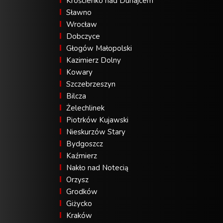
Krościenko nad Dunajcem
Sławno
Wrocław
Dobczyce
Głogów Małopolski
Kazimierz Dolny
Kowary
Szczebrzeszyn
Bilcza
Żelechlinek
Piotrków Kujawski
Nieskurzów Stary
Bydgoszcz
Kaźmierz
Nakło nad Notecią
Orzysz
Grodków
Giżycko
Kraków