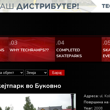
Facebook Теchramps - ми се
100% made in Poland
.03
.04
.0
NS
WHY TECHRAMPS??
COMPLETED
SK
SKATEPARKS
EV
ејтпарк во Буковно
Адреса:
ul. Ko
Површина на с
Year:
2008