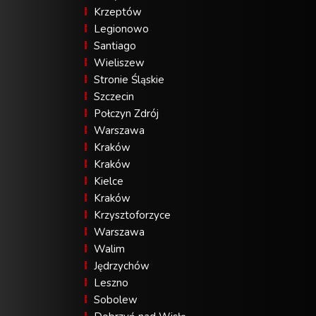
Krzeptów
Legionowo
Santiago
Wieliszew
Stronie Śląskie
Szczecin
Połczyn Zdrój
Warszawa
Kraków
Kraków
Kielce
Kraków
Krzysztoforzyce
Warszawa
Walim
Jędrzychów
Leszno
Sobolew