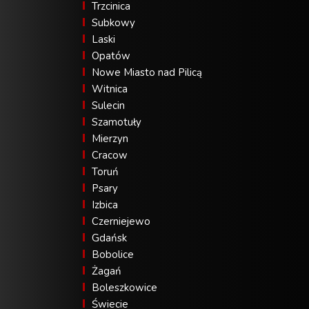
Trzcinica
Subkowy
Laski
Opatów
Nowe Miasto nad Pilicą
Witnica
Sulecin
Szamotuły
Mierzyn
Cracow
Toruń
Psary
Izbica
Czerniejewo
Gdańsk
Bobolice
Żagań
Boleszkowice
Świecie