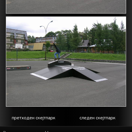
претходен скејтпарк
следен скејтпарк