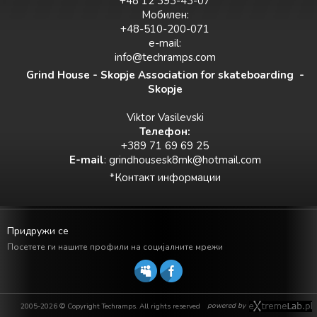
+48 12 393-43-07
Мобилен:
+48-510-200-071
e-mail:
info@techramps.com
Grind House - Skopje Association for skateboarding -
Skopje
Viktor Vasilevski
Teлефон:
+389 71 69 69 25
E-mail
:
grindhousesk8mk@hotmail.com
*Контакт информации
Придружи се
Посетете ги нашите профили на социјалните мрежи
powered by
2005-2026 © Copyright Techramps. All rights reserved