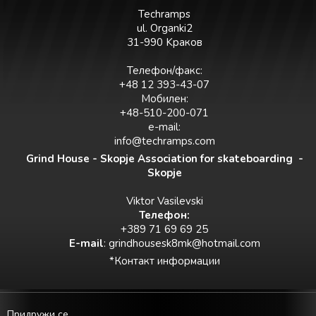
Techramps
ul. Organki2
31-990 Kраков
Телефон/факс:
+48 12 393-43-07
Мобилен:
+48-510-200-071
e-mail:
info@techramps.com
Grind House - Skopje Association for skateboarding -
Skopje
Viktor Vasilevski
Teлефон:
+389 71 69 69 25
E-mail
:
grindhousesk8mk@hotmail.com
*Контакт информации
Придружи се