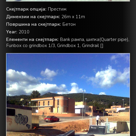
Скејтпарк опција:
Престиж
Димензии на скејтпарк:
26m x 11m
Површина на скејтпарк:
Бетон
Year:
2010
Елементи на скејтпарк:
Bank рампа, шипка(Quarter pipe),
Funbox со grindbox 1/3, Grindbox 1, Grindrail []