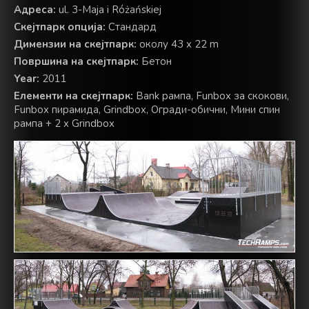
Адреса:
ul. 3-Maja i Różańskiej
Скејтпарк опција:
Стандард
Димензии на скејтпарк:
околу 43 x 22 m
Површина на скејтпарк:
Бетон
Year:
2011
Елементи на скејтпарк:
Bank рампа, Funbox за скокови,
Funbox пирамида, Grindbox, Огради-обични, Мини спин
рампа + 2 x Grindbox