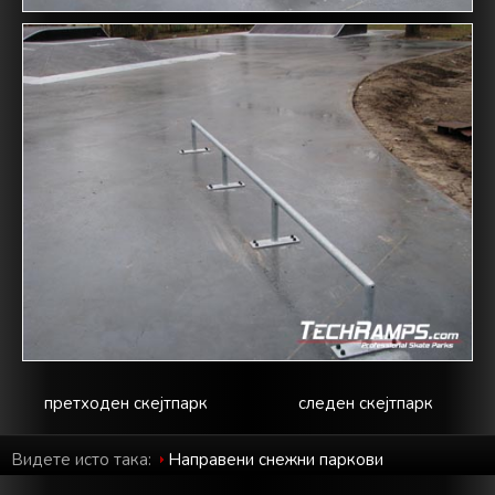
претходен скејтпарк
следен скејтпарк
Видете исто така:
Направени снежни паркови