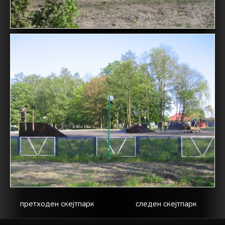
претходен скејтпарк
следен скејтпарк