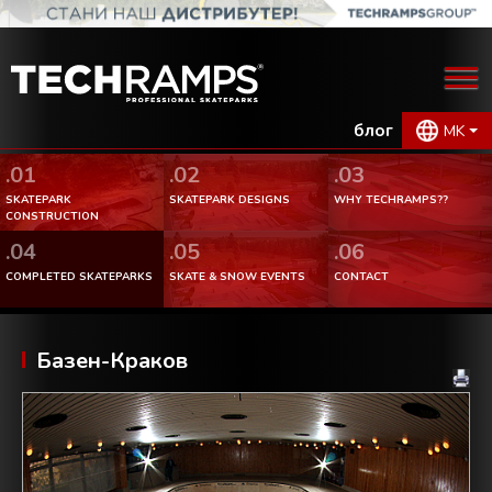
блог
MK
.01
.02
.03
SKATEPARK
SKATEPARK DESIGNS
WHY TECHRAMPS??
CONSTRUCTION
.04
.05
.06
COMPLETED SKATEPARKS
SKATE & SNOW EVENTS
CONTACT
Базен-Краков