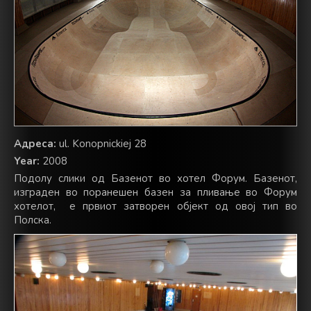
Адреса:
ul. Konopnickiej 28
Year:
2008
Подолу слики од Базенот во хотел Форум. Базенот,
изграден во поранешен базен за пливање во Форум
хотелот, е првиот затворен објект од овој тип во
Полска.