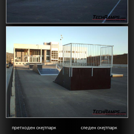
претходен скејтпарк
следен скејтпарк