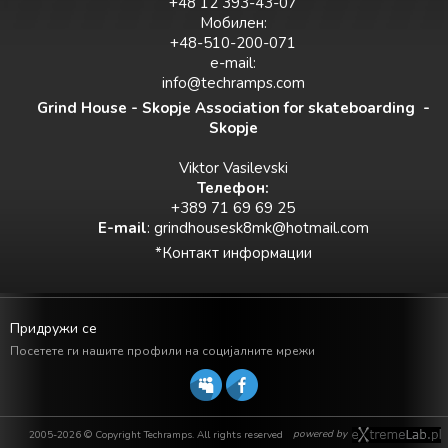
+48 12 393-43-07
Мобилен:
+48-510-200-071
e-mail:
info@techramps.com
Grind House - Skopje Association for skateboarding -
Skopje
Viktor Vasilevski
Teлефон:
+389 71 69 69 25
E-mail
:
grindhousesk8mk@hotmail.com
*Контакт информации
Придружи се
Посетете ги нашите профили на социјалните мрежи
powered by
2005-2026 © Copyright Techramps. All rights reserved