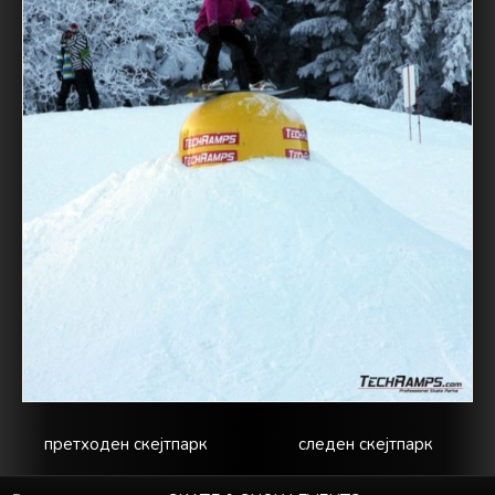
претходен скејтпарк
следен скејтпарк