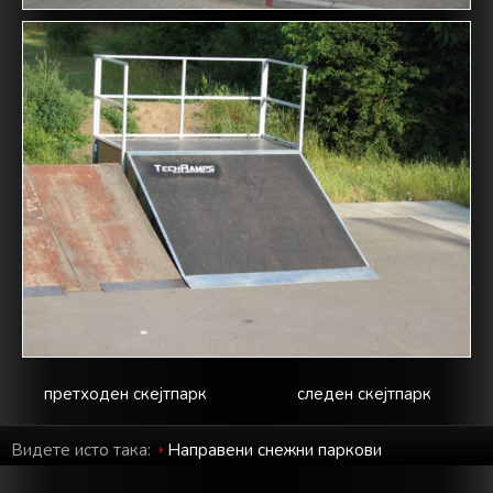
претходен скејтпарк
следен скејтпарк
Видете исто така:
Направени снежни паркови