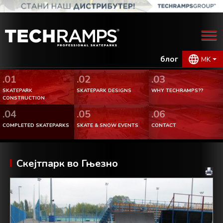
блог
MK
.01
.02
.03
SKATEPARK
SKATEPARK DESIGNS
WHY TECHRAMPS??
CONSTRUCTION
.04
.05
.06
COMPLETED SKATEPARKS
SKATE & SNOW EVENTS
CONTACT
Скејтпарк во Гњезно