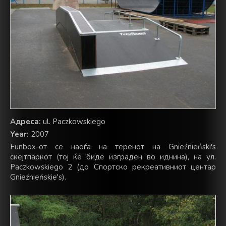
Адреса:
ul. Paczkowskiego
Year:
2007
Funbox-от се наоѓа на теренот на Gnieźnieński's
скејтпаркот (тој ќе биде изграден во иднина), на ул.
Paczkowskiego 2 (до Спортско рекреативниот центар
Gnieźnieńskie's).