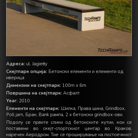
Адреса:
ul. Jagiełły
Скејтпарк опција:
Бетонски елементи и елементи од
иверица
Димензии на скејтпарк:
100m x 6m
Површина на скејтпарк:
Асфалт
Year:
2010
Елементи на скејтпарк:
Шипка, Права шина, Grindbox,
Poll jam, Бран, Bank рампа, 2 x бетонски grindbox-ови.
Подолу се првите слики од бетонските кутии, кои се
поставени во скејт-спортскиот центар во Краков,
наречен Аеродром. Тие се проширување на постоечкиот