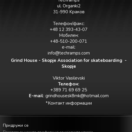
Techramps
ul. Organki2
31-990 Kраков
Телефон/факс:
+48 12 393-43-07
Мобилен:
+48-510-200-071
e-mail:
info@techramps.com
Grind House - Skopje Association for skateboarding -
Skopje
Viktor Vasilevski
Teлефон:
+389 71 69 69 25
E-mail
:
grindhousesk8mk@hotmail.com
*Контакт информации
Придружи се