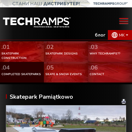
блог
MK
.01
.02
.03
SKATEPARK
SKATEPARK DESIGNS
WHY TECHRAMPS??
CONSTRUCTION
.04
.05
.06
COMPLETED SKATEPARKS
SKATE & SNOW EVENTS
CONTACT
Skatepark Pamiątkowo