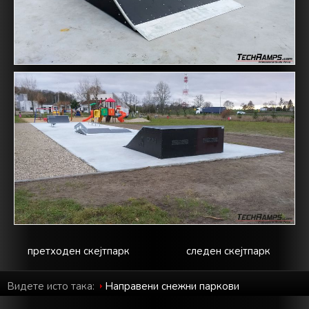
претходен скејтпарк
следен скејтпарк
Видете исто така:
Направени снежни паркови