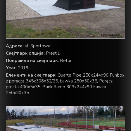
Адреса:
ul. Sportowa
Скејтпарк опција:
Prestiż
Површина на скејтпарк:
Beton
Year:
2019
Елементи на скејтпарк:
Quarte Pipe 250x244x90 Funbox
z poręczą 345x308x32/25, Ławka 250x30x35, Poręcz
prosta 400x5x35, Bank Ramp 303x244x90 Ławka
250x30x35