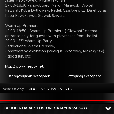
Jasiek Pawlikowski, Michał Nikliński.
17:00-18:30 - snowboard: Marcin Majewski, Wojtek
Palusiak, Kuba Dytkowski, Radek Cząstkiewicz, Darek Juraś,
Kuba Pawlikowski, Sławek Szwarc.
Warm Up Premiere:
19:00-19:50 - Warm Up Premiere ("Giewont" cinema -
entrance only for guests with playmates from the list).
20:00 - ??? Warm Up Party:
- addictional Warm Up show,
- photograpy exhibition (Wielgus, Wzorowy, Możdżyński),
- good fun, etc.
http://www.meptv.net
προηγούμενη skatepark
επόμενη skatepark
Δείτε επίσης:
SKATE & SNOW EVENTS
ΒΟΗΘΕΙΑ ΓΙΑ ΑΡΧΙΤΕΚΤΟΝΕΣ ΚΑΙ ΥΠΑΛΛΗΛΟΥΣ