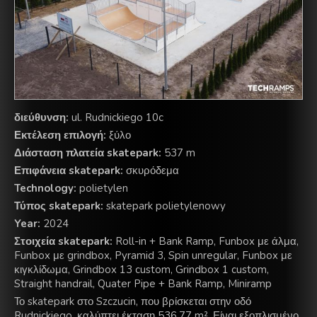
διεύθυνση:
ul. Rudnickiego 10c
Εκτέλεση επιλογή:
ξύλο
Διάσταση πλατεία skatepark:
537 m
Επιφάνεια skatepark:
σκυρόδεμα
Technology:
polietylen
Τύπος skatepark:
skatepark polietylenowy
Year:
2024
Στοιχεία skatepark:
Roll-in + Bank Ramp, Funbox με άλμα,
Funbox με grindbox, Pyramid 3, Spin unregular, Funbox με
κιγκλίδωμα, Grindbox 13 custom, Grindbox 1 custom,
Straight handrail, Quater Pipe + Bank Ramp, Miniramp
Το skatepark στο Szczucin, που βρίσκεται στην οδό
Rudnickiego, καλύπτει έκταση 536,77 m². Είναι εξοπλισμένο