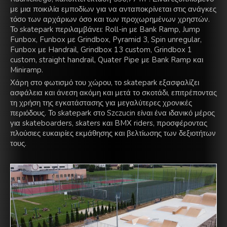
με μια ποικιλία εμποδίων για να ανταποκρίνεται στις ανάγκες
τόσο των αρχάριων όσο και των προχωρημένων χρηστών.
Το skatepark περιλαμβάνει: Roll-in με Bank Ramp, Jump
Funbox, Funbox με Grindbox, Pyramid 3, Spin unregular,
Funbox με Handrail, Grindbox 13 custom, Grindbox 1
custom, straight handrail, Quater Pipe με Bank Ramp και
Miniramp.
Χάρη στο φωτισμό του χώρου, το skatepark εξασφαλίζει
ασφάλεια και άνεση ακόμη και μετά το σκοτάδι, επιτρέποντας
τη χρήση της εγκατάστασης για μεγαλύτερες χρονικές
περιόδους. Το skatepark στο Szczucin είναι ένα ιδανικό μέρος
για skateboarders, skaters και BMX riders, προσφέροντας
πλούσιες ευκαιρίες εκμάθησης και βελτίωσης των δεξιοτήτων
τους.