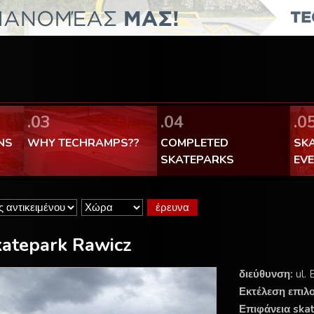
FaceBook Techramps - like it!
100% made in Poland
.03
.04
.0
NS
WHY TECHRAMPS??
COMPLETED
SK
SKATEPARKS
EV
atepark Rawicz
διεύθυνση:
ul. 
Εκτέλεση επιλ
Επιφάνεια ska