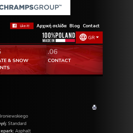
Αρχική σελίδα
Blog
Contact
GR
5
.06
ATE & SNOW
CONTACT
ENTS
Broniewskiego
ογή:
Standard
tepark:
Asphalt