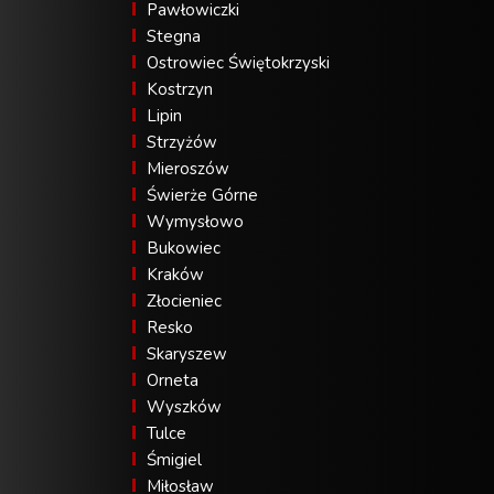
Pawłowiczki
Stegna
Ostrowiec Świętokrzyski
Kostrzyn
Lipin
Strzyżów
Mieroszów
Świerże Górne
Wymysłowo
Bukowiec
Kraków
Złocieniec
Resko
Skaryszew
Orneta
Wyszków
Tulce
Śmigiel
Miłosław