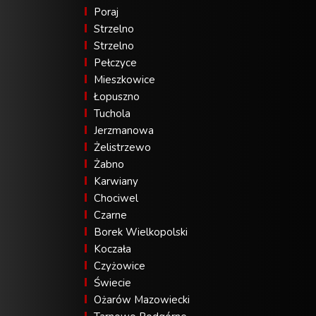
Poraj
Strzelno
Strzelno
Pełczyce
Mieszkowice
Łopuszno
Tuchola
Jerzmanowa
Żelistrzewo
Żabno
Karwiany
Chociwel
Czarne
Borek Wielkopolski
Koczała
Czyżowice
Świecie
Ożarów Mazowiecki