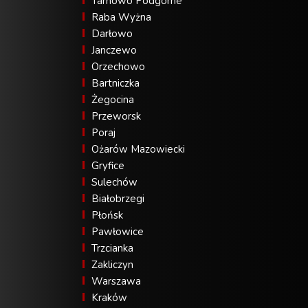
Tarnowo Podgórne
Raba Wyżna
Darłowo
Janczewo
Orzechowo
Bartniczka
Żegocina
Przeworsk
Poraj
Ożarów Mazowiecki
Gryfice
Sulechów
Białobrzegi
Płońsk
Pawłowice
Trzcianka
Zakliczyn
Warszawa
Kraków