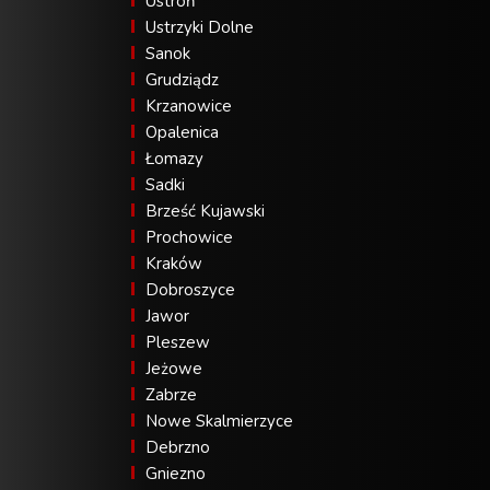
Ustroń
Ustrzyki Dolne
Sanok
Grudziądz
Krzanowice
Opalenica
Łomazy
Sadki
Brześć Kujawski
Prochowice
Kraków
Dobroszyce
Jawor
Pleszew
Jeżowe
Zabrze
Nowe Skalmierzyce
Debrzno
Gniezno