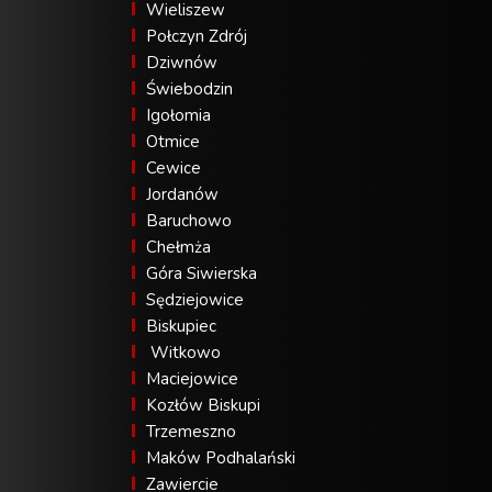
Wieliszew
Połczyn Zdrój
Dziwnów
Świebodzin
Igołomia
Otmice
Cewice
Jordanów
Baruchowo
Chełmża
Góra Siwierska
Sędziejowice
Biskupiec
Witkowo
Maciejowice
Kozłów Biskupi
Trzemeszno
Maków Podhalański
Zawiercie