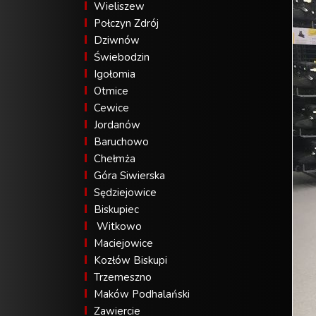
Wieliszew
Połczyn Zdrój
Dziwnów
Świebodzin
Igołomia
Otmice
Cewice
Jordanów
Baruchowo
Chełmża
Góra Siwierska
Sędziejowice
Biskupiec
Witkowo
Maciejowice
Kozłów Biskupi
Trzemeszno
Maków Podhalański
Zawiercie