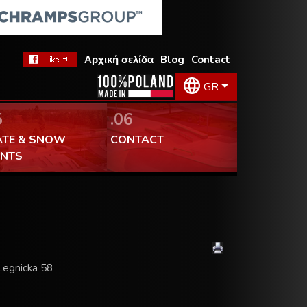
Αρχική σελίδα
Blog
Contact
GR
5
.06
ATE & SNOW
CONTACT
ENTS
Legnicka 58