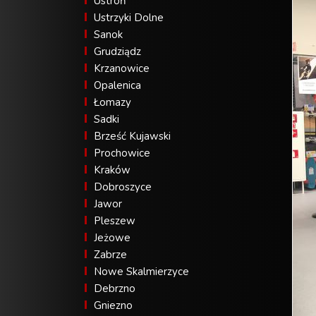
Ustroń
Ustrzyki Dolne
Sanok
Grudziądz
Krzanowice
Opalenica
Łomazy
Sadki
Brześć Kujawski
Prochowice
Kraków
Dobroszyce
Jawor
Pleszew
Jeżowe
Zabrze
Nowe Skalmierzyce
Debrzno
Gniezno