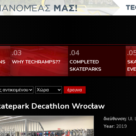
FaceBook Techramps - like it!
100% made in Poland
.03
.04
.0
NS
WHY TECHRAMPS??
COMPLETED
SK
SKATEPARKS
EV
atepark Decathlon Wrocław
διεύθυνση:
Ul. 
Year:
2019