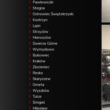
Pawłowiczki
Stegna
Ostrowiec Świętokrzyski
Kostrzyn
Lipin
Strzyżów
Mieroszów
Świerże Górne
Wymysłowo
Bukowiec
Kraków
Złocieniec
Resko
Skaryszew
Orneta
Wyszków
Tulce
Śmigiel
Miłosław