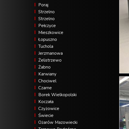
Poraj
Strzelno
Strzelno
Pełczyce
Mieszkowice
Łopuszno
Tuchola
Jerzmanowa
Żelistrzewo
Żabno
Karwiany
Chociwel
Czarne
Borek Wielkopolski
Koczała
Czyżowice
Świecie
Ożarów Mazowiecki