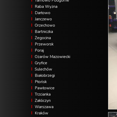
Tarnowo Podgórne
Raba Wyżna
Darłowo
Janczewo
Orzechowo
Bartniczka
Żegocina
Przeworsk
Poraj
Ożarów Mazowiecki
Gryfice
Sulechów
Białobrzegi
Płońsk
Pawłowice
Trzcianka
Zakliczyn
Warszawa
Kraków