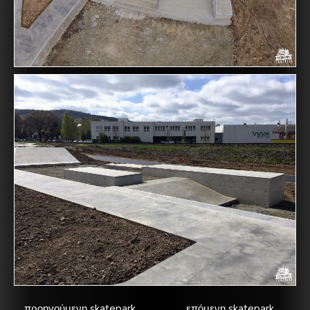
προηγούμενη skatepark
επόμενη skatepark