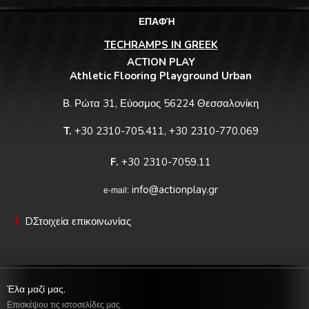
ΕΠΑΦΉ
TECHRAMPS IN GREEK
ACTION PLAY
Athletic Flooring Playground Urban
Β. Ρώτα 31, Εύοσμος 56224 Θεσσαλονίκη
T.
+30 2310-705.411, +30 2310-770.069
F.
+30 2310-7059.11
info@actionplay.gr
e-mail:
DΣτοιχεία επικοινωνίας
Έλα μαζί μας.
Επισκέψου τις ιστοσελίδες μας.