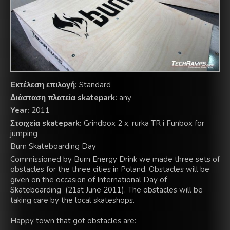
Εκτέλεση επιλογή:
Standard
Διάσταση πλατεία skatepark:
any
Year:
2011
Στοιχεία skatepark:
Grindbox 2 x, rurka TR i Funbox for
jumping
Burn Skateboarding Day
Commissioned by
Burn
Energy Drink
we made
three sets of
obstacles
for
the three
cities in Poland.
Obstacles
will be
given
on the occasion of
International Day of
Skateboarding
(21st
June
2011)
.
The obstacles
will
be
taking care by the
local
skateshops
.
Happy
town
that got
obstacles are
: