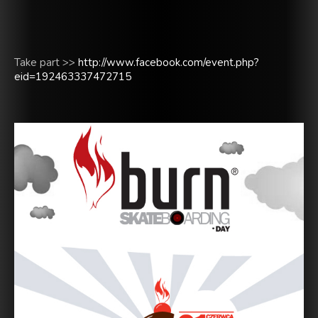
Take part >>
http://www.facebook.com/event.php?
eid=192463337472715