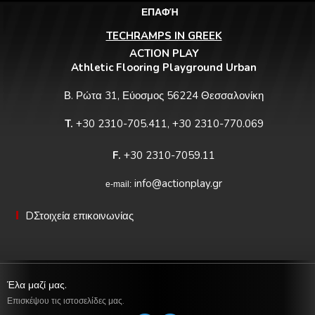
ΕΠΑΦΉ
TECHRAMPS IN GREEK
ACTION PLAY
Athletic Flooring Playground Urban
Β. Ρώτα 31, Εύοσμος 56224 Θεσσαλονίκη
T.
+30 2310-705.411, +30 2310-770.069
F.
+30 2310-7059.11
info@actionplay.gr
e-mail:
DΣτοιχεία επικοινωνίας
Έλα μαζί μας.
Επισκέψου τις ιστοσελίδες μας.