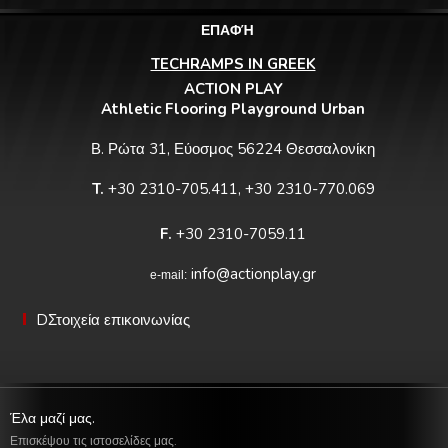
ΕΠΑΦΉ
TECHRAMPS IN GREEK
ACTION PLAY
Athletic Flooring Playground Urban
Β. Ρώτα 31, Εύοσμος 56224 Θεσσαλονίκη
T.
+30 2310-705.411, +30 2310-770.069
F.
+30 2310-7059.11
info@actionplay.gr
e-mail:
DΣτοιχεία επικοινωνίας
Έλα μαζί μας.
Επισκέψου τις ιστοσελίδες μας.