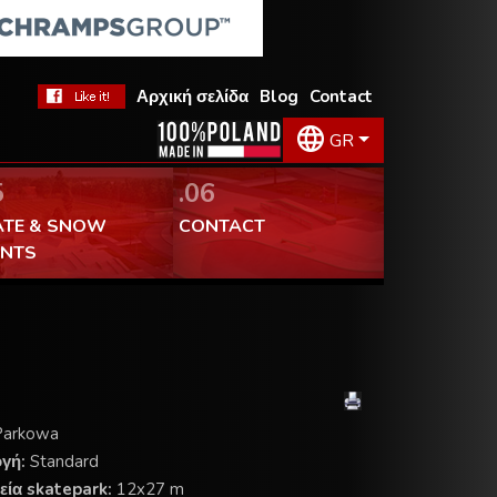
Αρχική σελίδα
Blog
Contact
GR
5
.06
ATE & SNOW
CONTACT
ENTS
 Parkowa
ογή:
Standard
εία skatepark:
12x27 m