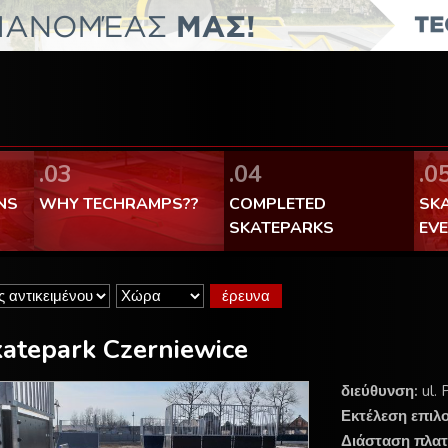
FaceBook Techramps - like it!
100% made in Poland
.03
.04
.0
NS
WHY TECHRAMPS??
COMPLETED
SK
SKATEPARKS
EV
atepark Czerniewice
διεύθυνση:
ul.
Εκτέλεση επιλ
Διάσταση πλατ