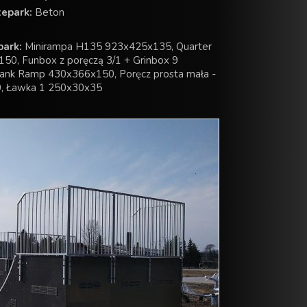
tepark:
Beton
park:
Minirampa H135 923x425x135, Quarter
50, Funbox z poręczą 3/1 + Grinbox 9
ank Ramp 430x366x150, Poręcz prosta mała -
0, Ławka 1 250x30x35