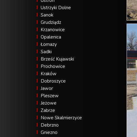
Ustroń
Ustrzyki Dolne
Sanok
Grudziądz
Krzanowice
Opalenica
Łomazy
Sadki
Brześć Kujawski
Prochowice
Kraków
Dobroszyce
Jawor
Pleszew
Jeżowe
Zabrze
Nowe Skalmierzyce
Debrzno
Gniezno