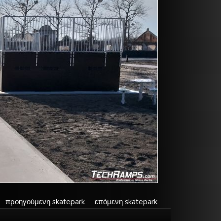
προηγούμενη skatepark
επόμενη skatepark