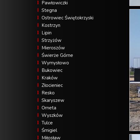
Pawłowiczki
Stegna
Ostrowiec Świętokrzyski
Kostrzyn
Lipin
Strzyżów
Mieroszów
Świerże Górne
Wymysłowo
Bukowiec
Kraków
Złocieniec
Resko
Skaryszew
Orneta
Wyszków
Tulce
Śmigiel
Miłosław