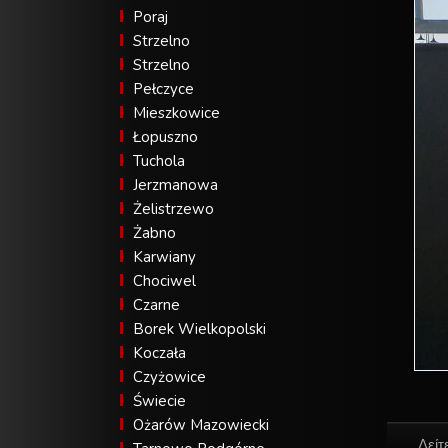
Poraj
Strzelno
Strzelno
Pełczyce
Mieszkowice
Łopuszno
Tuchola
Jerzmanowa
Żelistrzewo
Żabno
Karwiany
Chociwel
Czarne
Borek Wielkopolski
Koczała
Czyżowice
Świecie
Ożarów Mazowiecki
Δείτ