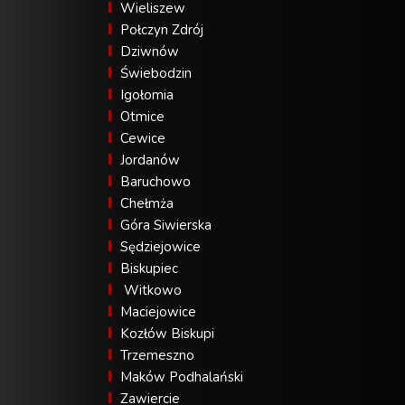
Wieliszew
Połczyn Zdrój
Dziwnów
Świebodzin
Igołomia
Otmice
Cewice
Jordanów
Baruchowo
Chełmża
Góra Siwierska
Sędziejowice
Biskupiec
Witkowo
Maciejowice
Kozłów Biskupi
Trzemeszno
Maków Podhalański
Zawiercie