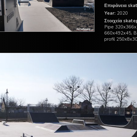
Επιφάνεια ska
Year:
2020
Στοιχεία skate
Pipe 320x366x1
660x492x45, B
profil 250x8x3