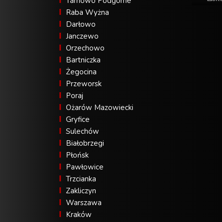
Tarnowo Podgórne
Raba Wyżna
Darłowo
Janczewo
Orzechowo
Bartniczka
Żegocina
Przeworsk
Poraj
Ożarów Mazowiecki
Gryfice
Sulechów
Białobrzegi
Płońsk
Pawłowice
Trzcianka
Zakliczyn
Warszawa
Kraków