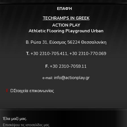
ΕΠΑΦΉ
TECHRAMPS IN GREEK
ACTION PLAY
Athletic Flooring Playground Urban
Β. Ρώτα 31, Εύοσμος 56224 Θεσσαλονίκη
T.
+30 2310-705.411, +30 2310-770.069
F.
+30 2310-7059.11
info@actionplay.gr
e-mail:
DΣτοιχεία επικοινωνίας
Έλα μαζί μας.
Επισκέψου τις ιστοσελίδες μας.