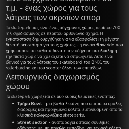
τ.μ. - ένας χώρος για τους
λάτρεις των ακραίων σπορ
Το skatepark μας είναι ένας σύγχρονος χώρος περίπου 700
m², σχεδιασμένος σε περίπου ορθογώνιο σχήμα. Η
εγκατάσταση δημιουργήθηκε για να εξασφαλίσει τη μέγιστη
δυνατή ρευστότητα για τους χρήστες - η έννοια
flow
ride που
χρησιμοποιείται καθιστά δυνατή την οδήγηση σε ολόκληρη
την πίστα χωρίς να χρειάζεται να σπρώχνετε. Αυτό είναι
ιδανικό για τους λάτρεις του skateboard, του BMX, του
rollerblading και του scooter όλων των επιπέδων.
Λειτουργικός διαχωρισμός
χώρου
Το skatepark χωρίζεται σε δύο κύριες θεματικές ενότητες:
Τμήμα Bowl
- μια βαθιά λεκάνη που επιτρέπει ομαλές
διαδρομές και προηγμένα κόλπα, εμπνευσμένη από τα
κλασικά καλιφορνέζικα skateparks.
Street section
- αναπαράγει αστικές συνθήκες
οδήγησης, με μια ποικιλία εμποδίων για τεχνικά κόλπα,