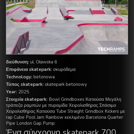
διεύθυνση:
ul. Oławska 6
Επιφάνεια skatepark:
σκυρόδεμα
Technology:
betonowa
Τύπος skatepark:
skatepark betonowy
Year:
2025
Στοιχεία skatepark:
Bowl Grindboxes Κατιούσα Μεγάλη
τράπεζα ραμπών με πυραμίδα Χειρολισθήρας Σπάσιμο
Χειρολισθήρας Κατιούσα Tube Straight Grindbox Kickers με
rap Cube Pool Jam Rainbow κεκλιμένο Barcelona Quarter
Pipe London Gap Pump
Ένα σύγχρονο skatepark 700