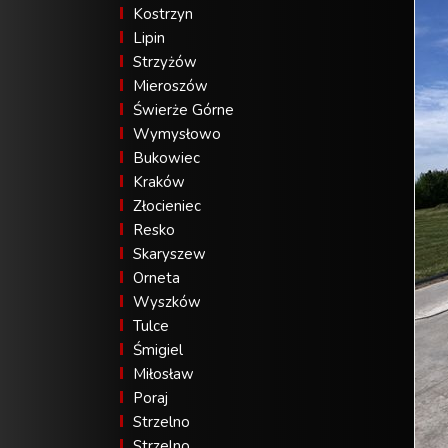
Kostrzyn
Lipin
Strzyżów
Mieroszów
Świerże Górne
Wymysłowo
Bukowiec
Kraków
Złocieniec
Resko
Skaryszew
Orneta
Wyszków
Tulce
Śmigiel
Miłosław
Poraj
Strzelno
Strzelno