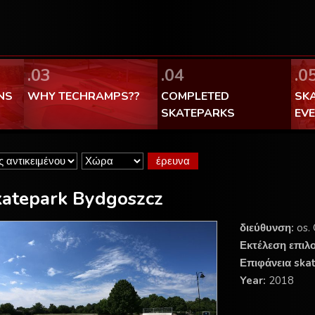
FaceBook Techramps - like it!
100% made in Poland
.03
.04
.0
NS
WHY TECHRAMPS??
COMPLETED
SK
SKATEPARKS
EV
atepark Bydgoszcz
διεύθυνση:
os.
Εκτέλεση επιλ
Επιφάνεια ska
Year:
2018