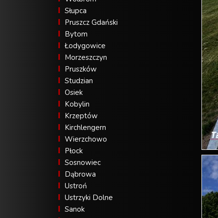
Słupca
Pruszcz Gdański
Bytom
Łodygowice
Morzeszczyn
Pruszków
Studzian
Osiek
Kobylin
Krzeptów
Kirchlengern
Wierzchowo
Płock
Sosnowiec
Dąbrowa
Ustroń
Ustrzyki Dolne
Sanok