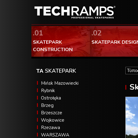
.01
.02
SKATEPARK
SKATEPARK DESIG
CONSTRUCTION
ΤΑ SKATEPARK
Mińsk Mazowiecki
Sk
Rybnik
Ostrołęka
Brzeg
Brzeszcze
Wojkowice
Rzezawa
WARSZAWA