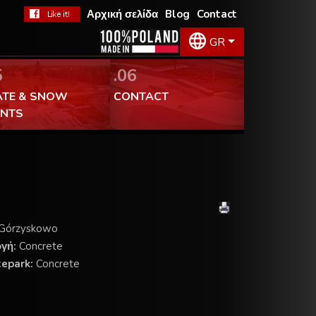
Αρχική σελίδα
Blog
Contact
GR
5
.06
ATE & SNOW
CONTACT
ENTS
 Górzyskowo
ογή:
Concrete
tepark:
Concrete