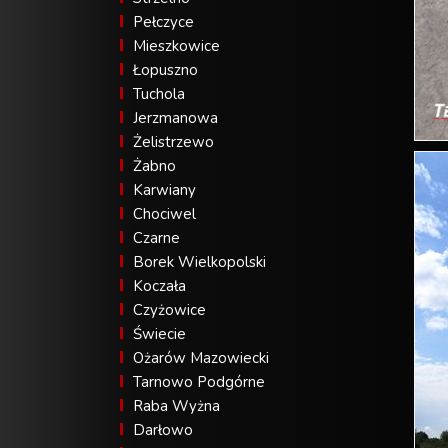
Pełczyce
Mieszkowice
Łopuszno
Tuchola
Jerzmanowa
Żelistrzewo
Żabno
Karwiany
Chociwel
Czarne
Borek Wielkopolski
Koczała
Czyżowice
Świecie
Ożarów Mazowiecki
Tarnowo Podgórne
Raba Wyżna
Darłowo