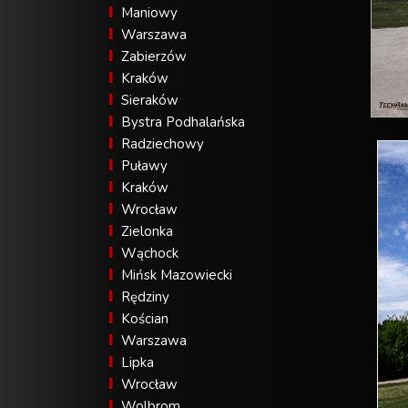
Maniowy
Warszawa
Zabierzów
Kraków
Sieraków
Bystra Podhalańska
Radziechowy
Puławy
Kraków
Wrocław
Zielonka
Wąchock
Mińsk Mazowiecki
Rędziny
Kościan
Warszawa
Lipka
Wrocław
Wolbrom