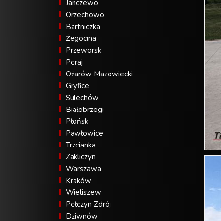
Janczewo
Orzechowo
Bartniczka
Żegocina
Przeworsk
Poraj
Ożarów Mazowiecki
Gryfice
Sulechów
Białobrzegi
Płońsk
Pawłowice
Trzcianka
Zakliczyn
Warszawa
Kraków
Wieliszew
Połczyn Zdrój
Dziwnów