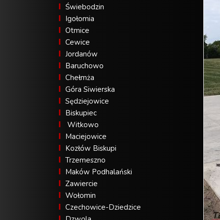
Świebodzin
Igołomia
Otmice
Cewice
Jordanów
Baruchowo
Chełmża
Góra Siwierska
Sędziejowice
Biskupiec
Witkowo
Maciejowice
Kozłów Biskupi
Trzemeszno
Maków Podhalański
Zawiercie
Wołomin
Czechowice-Dziedzice
Dzwola