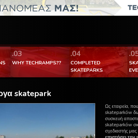
FaceBook Techramps - like it!
100% made in Poland
.03
.04
.0
NS
WHY TECHRAMPS??
COMPLETED
SK
SKATEPARKS
EV
γα skatepark
Ως εταιρεία, πο
skateparków δω
συσκευή αποστο
skateparków σ
σχεδιαστής μας 
επιστήσει την 