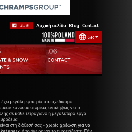
Αρχική σελίδα
Blog
Contact
GR
5
.06
ATE & SNOW
CONTACT
ENTS
υ έχει μεγάλη εμπειρία στο σχεδιασμό
ρεάν κάνουμε ατομικές αντιλήψεις για τη
λής σε κάθε τετράγωνο ή μεγαλύτερα έργα
κυρόδεμα.
είναι στη διάθεσή σας -
χωρίς χρέωση για να
skatepark
, ή το όνειρο για το τι χρειάζεστε. Εάν