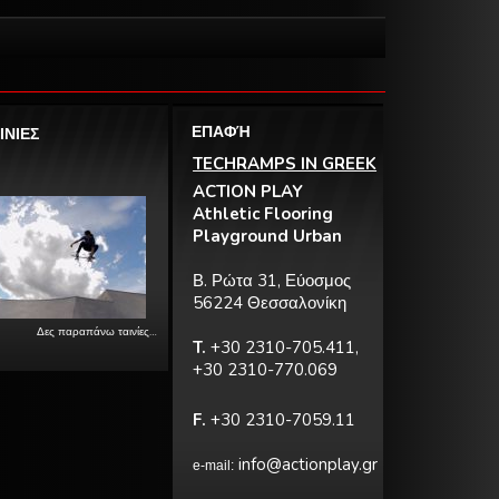
ΕΠΑΦΉ
ΙΝΙΕΣ
TECHRAMPS IN GREEK
ACTION PLAY
Athletic Flooring
Playground Urban
Β. Ρώτα 31, Εύοσμος
56224 Θεσσαλονίκη
Δες παραπάνω ταινίες…
T.
+30 2310-705.411,
+30 2310-770.069
F.
+30 2310-7059.11
info@actionplay.gr
e-mail: