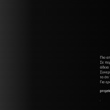
Πιο α
Σε πε
άδεια
Συνερ
το ότ
Για ε
proje
.