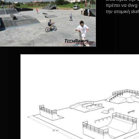
πρέπει να dwg α
την ατομική ska