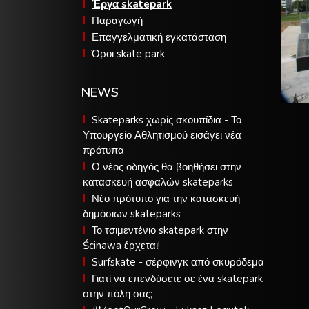
Έργα skatepark
Παραγωγή
Επαγγελματική εγκατάσταση
Όροι skate park
NEWS
Skateparks χωρίς σκουπίδια - Το
Υπουργείο Αθλητισμού εισάγει νέα
πρότυπα
Ο νέος οδηγός θα βοηθήσει στην
κατασκευή ασφαλών skateparks
Νέο πρότυπο για την κατασκευή
δημόσιων skateparks
Το τσιμεντένιο skatepark στην
Ścinawa έρχεται!
Surfskate - σέρφινγκ από σκυρόδεμα
Γιατί να επενδύσετε σε ένα skatepark
στην πόλη σας;