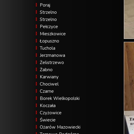
Poraj
Strzelno
Strzelno
Pełczyce
Mieszkowice
Łopuszno
Tuchola
Jerzmanowa
Żelistrzewo
Żabno
Karwiany
Chociwel
Czarne
Borek Wielkopolski
Koczała
Czyżowice
Świecie
Ożarów Mazowiecki