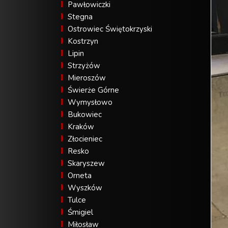
Pawłowiczki
Stegna
Ostrowiec Świętokrzyski
Kostrzyn
Lipin
Strzyżów
Mieroszów
Świerże Górne
Wymysłowo
Bukowiec
Kraków
Złocieniec
Resko
Skaryszew
Orneta
Wyszków
Tulce
Śmigiel
Miłosław