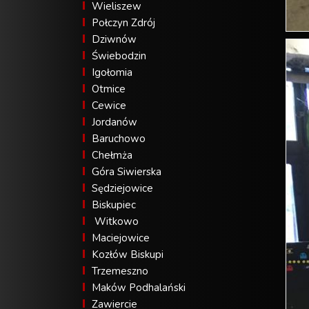
Wieliszew
Połczyn Zdrój
Dziwnów
Świebodzin
Igołomia
Otmice
Cewice
Jordanów
Baruchowo
Chełmża
Góra Siwierska
Sędziejowice
Biskupiec
Witkowo
Maciejowice
Kozłów Biskupi
Trzemeszno
Maków Podhalański
Zawiercie