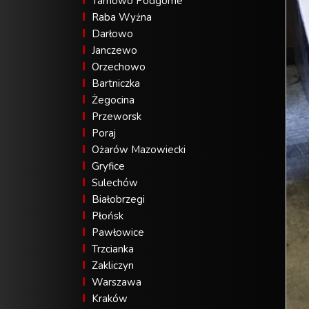
Tarnowo Podgórne
Raba Wyżna
Darłowo
Janczewo
Orzechowo
Bartniczka
Żegocina
Przeworsk
Poraj
Ożarów Mazowiecki
Gryfice
Sulechów
Białobrzegi
Płońsk
Pawłowice
Trzcianka
Zakliczyn
Warszawa
Kraków