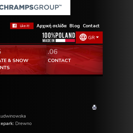
Αρχική σελίδα
Blog
Contact
GR
5
.06
ATE & SNOW
CONTACT
ENTS
 Ludwinowska
tepark:
Drewno