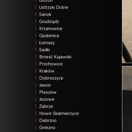
Ustroń
Ustrzyki Dolne
Sanok
Grudziądz
Krzanowice
Opalenica
Łomazy
Sadki
Brześć Kujawski
Prochowice
Kraków
Dobroszyce
Jawor
Pleszew
Jeżowe
Zabrze
Nowe Skalmierzyce
Debrzno
Gniezno