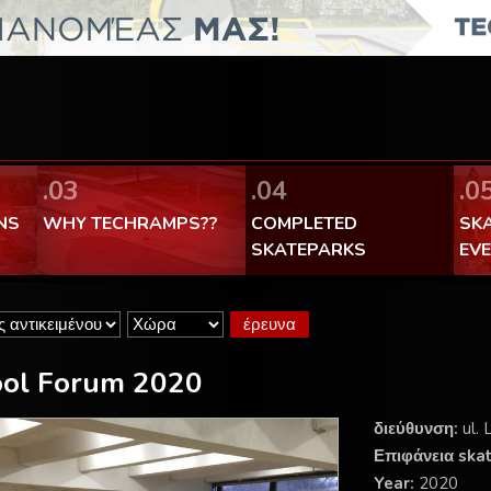
FaceBook Techramps - like it!
100% made in Poland
.03
.04
.0
NS
WHY TECHRAMPS??
COMPLETED
SK
SKATEPARKS
EV
ool Forum 2020
διεύθυνση:
ul.
Επιφάνεια ska
Year:
2020