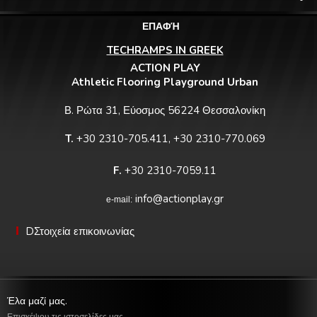
ΕΠΑΦΉ
TECHRAMPS IN GREEK
ACTION PLAY
Athletic Flooring Playground Urban
Β. Ρώτα 31, Εύοσμος 56224 Θεσσαλονίκη
T.
+30 2310-705.411, +30 2310-770.069
F.
+30 2310-7059.11
info@actionplay.gr
e-mail:
DΣτοιχεία επικοινωνίας
Έλα μαζί μας.
Επισκέψου τις ιστοσελίδες μας.