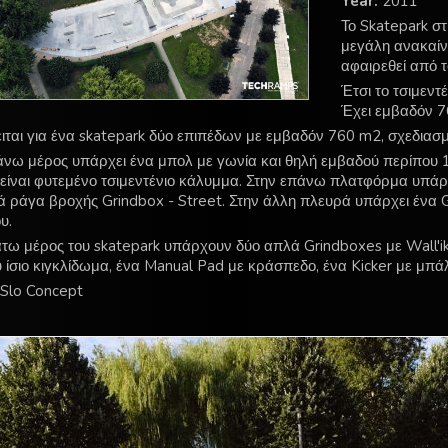
Year:
2011
Το Skatepark σ
μεγάλη ανακαίν
αφαιρεθεί από τ
Έτσι το τσιμεντ
Έχει εμβαδόν 
ιται για ένα skatepark δύο επιπέδων με εμβαδόν 760 m2, σχεδιασ
άνω μέρος υπάρχει ένα μπολ με γωνία και θηλή εμβαδού περίπου 
 είναι φυτεμένο τσιμεντένιο κάλυμμα. Στην επάνω πλατφόρμα υπάρχε
ά ράγα βροχής Grindbox - Street. Στην άλλη πλευρά υπάρχει ένα G
υ.
άτω μέρος του skatepark υπάρχουν δύο απλά Grindboxes με Wall'iki
 ίσιο κιγκλίδωμα, ένα Manual Pad με κράσπεδο, ένα Kicker με μπάλα
Slo Concept