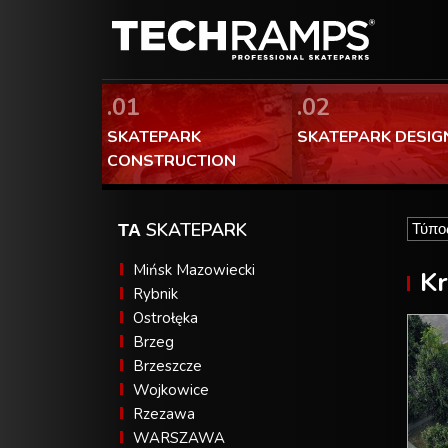
.01
.02
SKATEPARK
SKATEPARK DESIG
CONSTRUCTION
ΤΑ SKATEPARK
Mińsk Mazowiecki
K
Rybnik
Ostrołęka
Brzeg
Brzeszcze
Wojkowice
Rzezawa
WARSZAWA