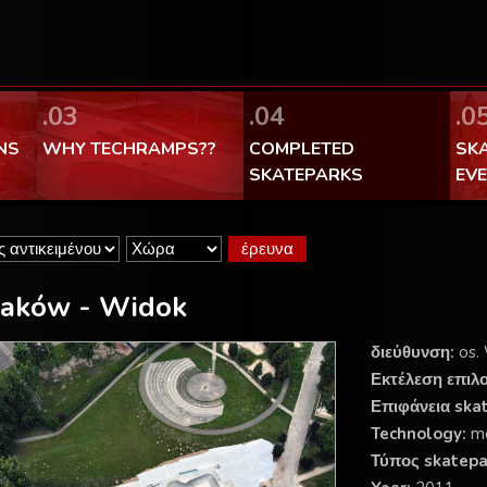
FaceBook Techramps - like it!
100% made in Poland
.03
.04
.0
NS
WHY TECHRAMPS??
COMPLETED
SK
SKATEPARKS
EV
raków - Widok
διεύθυνση:
os. 
Εκτέλεση επιλ
Επιφάνεια ska
Technology:
m
Τύπος skatepa