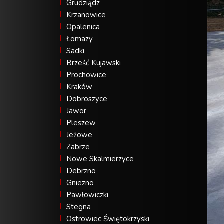
Grudziądz
Krzanowice
Opalenica
Łomazy
Sadki
Brześć Kujawski
Prochowice
Kraków
Dobroszyce
Jawor
Pleszew
Jeżowe
Zabrze
Nowe Skalmierzyce
Debrzno
Gniezno
Pawłowiczki
Stegna
Ostrowiec Świętokrzyski