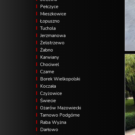
Pełczyce
Mieszkowice
Łopuszno
Tuchola
Jerzmanowa
Żelistrzewo
Żabno
Karwiany
Chociwel
Czarne
Borek Wielkopolski
Koczała
Czyżowice
Świecie
Ożarów Mazowiecki
Tarnowo Podgórne
Raba Wyżna
Darłowo