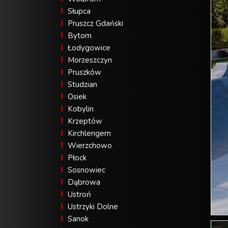
Słupca
Pruszcz Gdański
Bytom
Łodygowice
Morzeszczyn
Pruszków
Studzian
Osiek
Kobylin
Krzeptów
Kirchlengern
Wierzchowo
Płock
Sosnowiec
Dąbrowa
Ustroń
Ustrzyki Dolne
Sanok