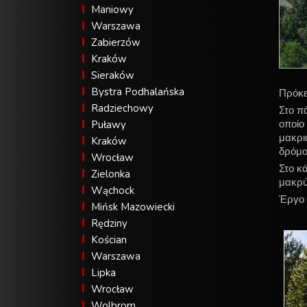
Maniowy
Warszawa
Zabierzów
Kraków
Sieraków
Bystra Podhalańska
Πρόκε
Radziechowy
Στο π
οποίο
Puławy
μακρι
Kraków
δρόμο
Wrocław
Στο κ
Zielonka
μακρύ
Wąchock
Έργο 
Mińsk Mazowiecki
Rędziny
Kościan
Warszawa
Lipka
Wrocław
Wolbrom