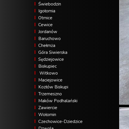
Świebodzin
Igołomia
Otmice
Cewice
Jordanów
Baruchowo
Chełmża
Góra Siwierska
Sędziejowice
Biskupiec
Witkowo
Maciejowice
Kozłów Biskupi
Trzemeszno
Maków Podhalański
Zawiercie
Wołomin
Czechowice-Dziedzice
Dzwola