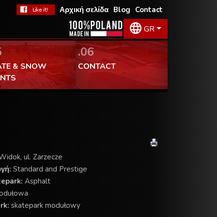
Αρχική σελίδα
Blog
Contact
GR
5
.06
ATE & SNOW
CONTACT
ENTS
Widok, ul. Zarzecze
ογή:
Standard and Prestige
tepark:
Asphalt
odułowa
rk:
skatepark modułowy