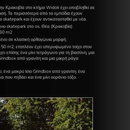
την Κρακοβία στο κτήμα Widok έχει υποβληθεί σε
ιση. Τα περισσότερα από τα εμπόδια έχουν
ο skatepark και έχουν αντικατασταθεί με νέα.
ένιο skatepark στο os. Θέα (Κρακοβία)
760 m2
μένο σε κλασική ορθογώνια μορφή.
150 m2, επιπλέον έχει υπερυψωμένο τοίχο στον
ι επίσης ένα μίνι τετράγωνο για τη βιασύνη, μια
rindbox από γρανίτη και μια μικρή ράγα
, ένα μακρύ ίσιο Grindbox από γρανίτη, ένα
 που πηδάει και ένα μίνι ουράνιο τόξο.