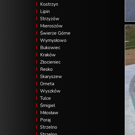
Kostrzyn
Lipin
Strzyżów
Mieroszów
Świerże Górne
Wymysłowo
Bukowiec
Kraków
Złocieniec
Resko
Skaryszew
Orneta
Wyszków
Tulce
Śmigiel
Miłosław
Poraj
Strzelno
Strzelno