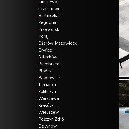
Janczewo
Orzechowo
Bartniczka
Żegocina
Przeworsk
Poraj
Ożarów Mazowiecki
Gryfice
Sulechów
Białobrzegi
Płońsk
Pawłowice
Trzcianka
Zakliczyn
Warszawa
Kraków
Wieliszew
Połczyn Zdrój
Dziwnów