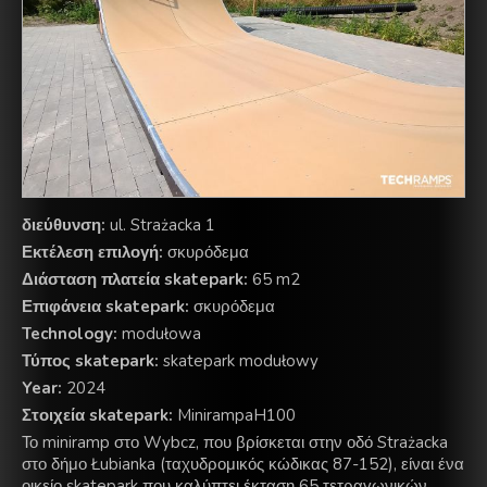
διεύθυνση:
ul. Strażacka 1
Εκτέλεση επιλογή:
σκυρόδεμα
Διάσταση πλατεία skatepark:
65 m2
Επιφάνεια skatepark:
σκυρόδεμα
Technology:
modułowa
Τύπος skatepark:
skatepark modułowy
Year:
2024
Στοιχεία skatepark:
MinirampaH100
Το miniramp στο Wybcz, που βρίσκεται στην οδό Strażacka
στο δήμο Łubianka (ταχυδρομικός κώδικας 87-152), είναι ένα
οικείο skatepark που καλύπτει έκταση 65 τετραγωνικών