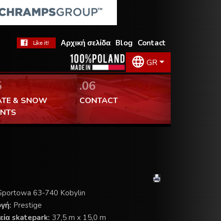
Αρχική σελίδα
Blog
Contact
GR
5
.06
ATE & SNOW
CONTACT
ENTS
 Sportowa 63-740 Kobylin
ογή:
Prestige
εία skatepark:
37,5 m x 15,0 m