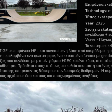
Επιφάνεια ska
Technology:
m
Τύπος skatepa
Year:
2025
Στοιχεία skate
κιγκλίδωμα + ε
Wave - Πάγκος 
Το skatepark 44
IGE με επιφάνεια HPL και συνιστώμενη βάση από σκυρόδεμα, η οπ
ξη περιλαμβάνει ένα quarter pipe, ένα εκτεταμένο funbox με grind
ζας που συνδέεται με μια μίνι ράμπα H150 και ένα κύμα, το οποίο ε
υθίες τρικ. Πρόσθετα στοιχεία, όπως μια ευθεία κουπαστή και ένας 
άστασης, επιτρέποντας διάφορους συνδυασμούς διαδρομών. Η συμπ
τους αρχάριους όσο και τους πιο προχωρημένους αναβάτες.