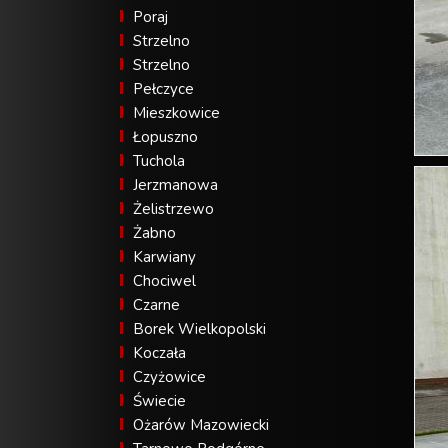
Poraj
Strzelno
Strzelno
Pełczyce
Mieszkowice
Łopuszno
Tuchola
Jerzmanowa
Żelistrzewo
Żabno
Karwiany
Chociwel
Czarne
Borek Wielkopolski
Koczała
Czyżowice
Świecie
Ożarów Mazowiecki