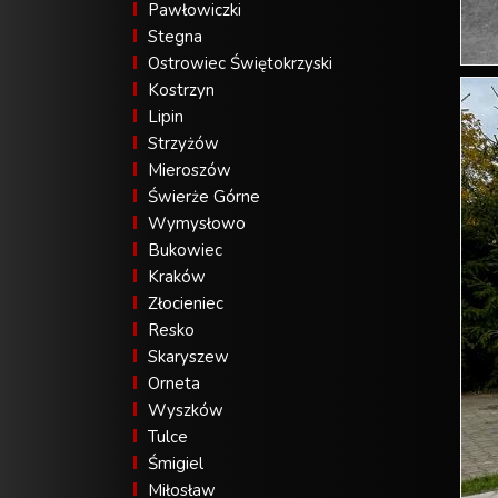
Pawłowiczki
Stegna
Ostrowiec Świętokrzyski
Kostrzyn
Lipin
Strzyżów
Mieroszów
Świerże Górne
Wymysłowo
Bukowiec
Kraków
Złocieniec
Resko
Skaryszew
Orneta
Wyszków
Tulce
Śmigiel
Miłosław