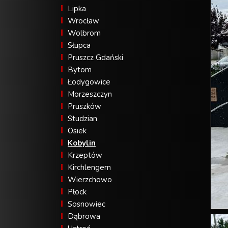
Lipka
Wrocław
Wolbrom
Słupca
Pruszcz Gdański
Bytom
Łodygowice
Morzeszczyn
Pruszków
Studzian
Osiek
Kobylin
Krzeptów
Kirchlengern
Wierzchowo
Płock
Sosnowiec
Dąbrowa