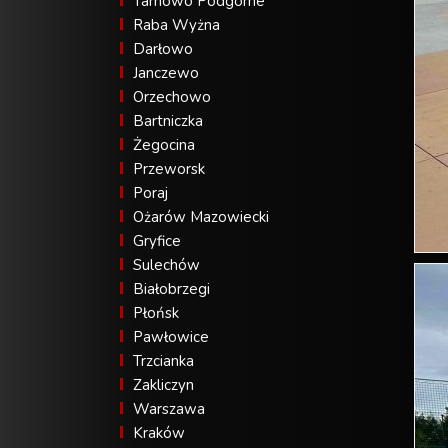
Tarnowo Podgórne
Raba Wyżna
Darłowo
Janczewo
Orzechowo
Bartniczka
Żegocina
Przeworsk
Poraj
Ożarów Mazowiecki
Gryfice
Sulechów
Białobrzegi
Płońsk
Pawłowice
Trzcianka
Zakliczyn
Warszawa
Kraków