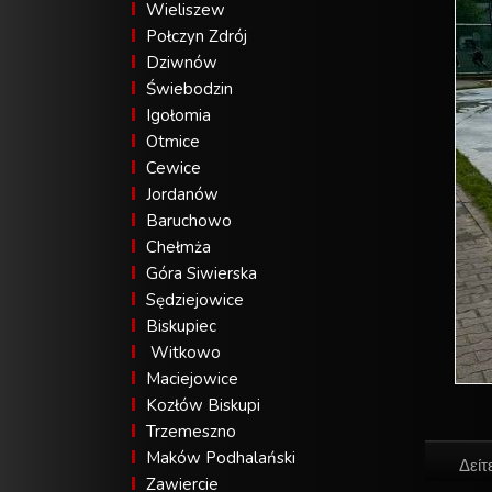
Wieliszew
Połczyn Zdrój
Dziwnów
Świebodzin
Igołomia
Otmice
Cewice
Jordanów
Baruchowo
Chełmża
Góra Siwierska
Sędziejowice
Biskupiec
Witkowo
Maciejowice
Kozłów Biskupi
Trzemeszno
Maków Podhalański
Δείτ
Zawiercie