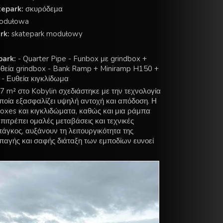
tepark:
σκυρόδεμα
odułowa
rk:
skatepark modułowy
park:
- Quarter Pipe - Funbox με grindbox +
υθεία grindbox - Bank Ramp + Miniramp H150 +
- Ευθεία κιγκλίδωμα
7 m² στο Kobylin σχεδιάστηκε με την τεχνολογία
οία εξασφαλίζει υψηλή αντοχή και απόδοση. Η
boxes και κιγκλιδώματα, καθώς και μια ράμπα
πιτρέπει ομαλές μεταβάσεις και τεχνικές
πάγκος, αυξάνουν τη λειτουργικότητα της
αγής και σαφής διάταξη των εμποδίων ευνοεί