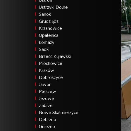
Ustroń
Ustrzyki Dolne
Sanok
Grudziądz
Krzanowice
Opalenica
Łomazy
Sadki
Brześć Kujawski
Prochowice
Kraków
Dobroszyce
Jawor
Pleszew
Jeżowe
Zabrze
Nowe Skalmierzyce
Debrzno
Gniezno