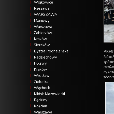
Wojkowice
Rzezawa
WARSZAWA
Maniowy
Warszawa
Zabierzów
Kraków
Sieraków
Bystra Podhalańska
PREST
διάτα
Radziechowy
τράπε
Puławy
ακολο
Kraków
εγκατ
Wrocław
τόσο 
Zielonka
Wąchock
Mińsk Mazowiecki
Rędziny
Kościan
Warszawa