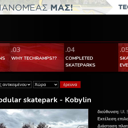
FaceBook Techramps - like it!
100% made in Poland
.03
.04
.0
NS
WHY TECHRAMPS??
COMPLETED
SK
SKATEPARKS
EV
dular skatepark - Kobylin
διεύθυνση:
Ul.
Εκτέλεση επιλ
Διάσταση πλατ