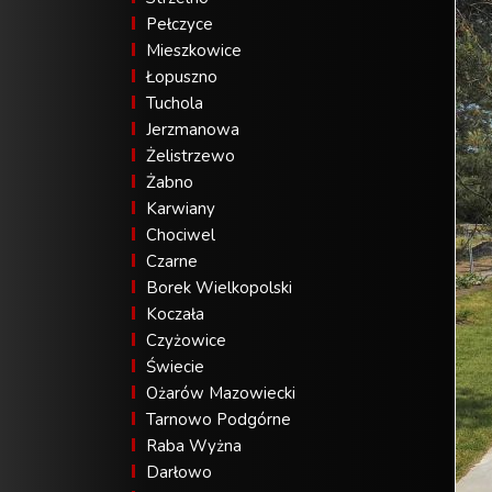
Pełczyce
Mieszkowice
Łopuszno
Tuchola
Jerzmanowa
Żelistrzewo
Żabno
Karwiany
Chociwel
Czarne
Borek Wielkopolski
Koczała
Czyżowice
Świecie
Ożarów Mazowiecki
Tarnowo Podgórne
Raba Wyżna
Darłowo