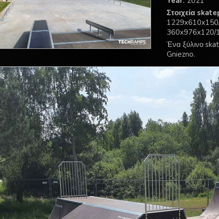
Year:
2021
Στοιχεία skate
1229x610x150/1
360x976x120/1
Ένα ξύλινο ska
Gniezno.