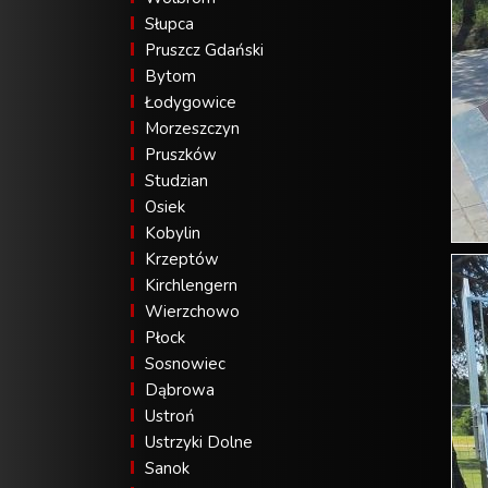
Słupca
Pruszcz Gdański
Bytom
Łodygowice
Morzeszczyn
Pruszków
Studzian
Osiek
Kobylin
Krzeptów
Kirchlengern
Wierzchowo
Płock
Sosnowiec
Dąbrowa
Ustroń
Ustrzyki Dolne
Sanok