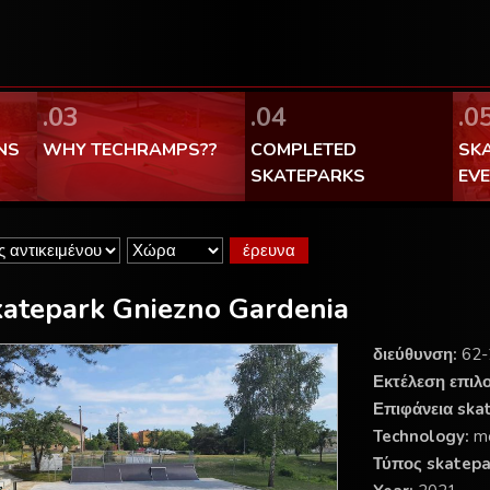
FaceBook Techramps - like it!
100% made in Poland
.03
.04
.0
NS
WHY TECHRAMPS??
COMPLETED
SK
SKATEPARKS
EV
atepark Gniezno Gardenia
διεύθυνση:
62-
Εκτέλεση επιλ
Επιφάνεια ska
Technology:
m
Τύπος skatepa