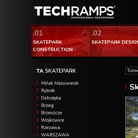
.01
.02
SKATEPARK
SKATEPARK DESIG
CONSTRUCTION
ΤΑ SKATEPARK
Mińsk Mazowiecki
Sk
Rybnik
Ostrołęka
Brzeg
Brzeszcze
Wojkowice
Rzezawa
WARSZAWA