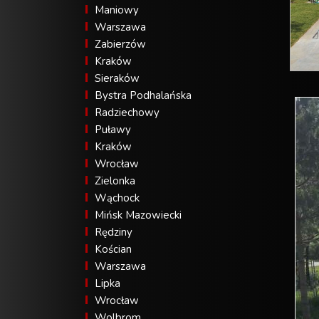
Maniowy
Warszawa
Zabierzów
Kraków
Sieraków
Bystra Podhalańska
Radziechowy
Puławy
Kraków
Wrocław
Zielonka
Wąchock
Mińsk Mazowiecki
Rędziny
Kościan
Warszawa
Lipka
Wrocław
Wolbrom