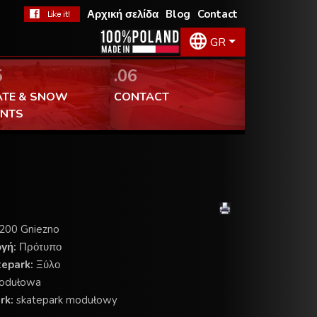
Αρχική σελίδα
Blog
Contact
GR
5
.06
ATE & SNOW
CONTACT
ENTS
200 Gniezno
ογή:
Πρότυπο
tepark:
Ξύλο
odułowa
rk:
skatepark modułowy