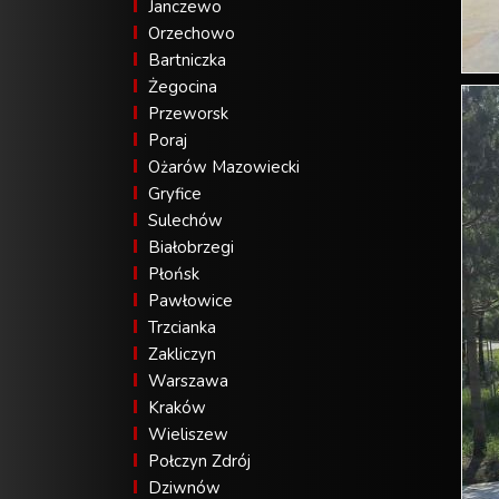
Janczewo
Orzechowo
Bartniczka
Żegocina
Przeworsk
Poraj
Ożarów Mazowiecki
Gryfice
Sulechów
Białobrzegi
Płońsk
Pawłowice
Trzcianka
Zakliczyn
Warszawa
Kraków
Wieliszew
Połczyn Zdrój
Dziwnów