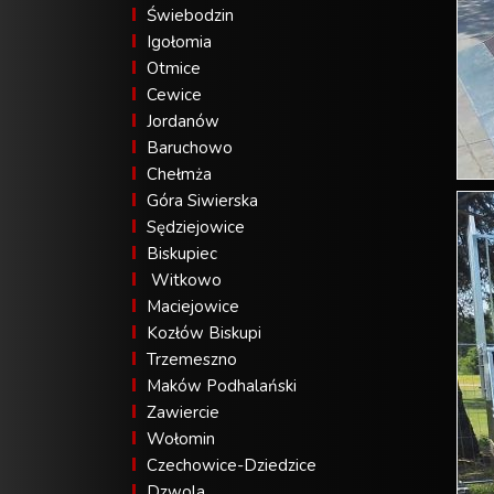
Świebodzin
Igołomia
Otmice
Cewice
Jordanów
Baruchowo
Chełmża
Góra Siwierska
Sędziejowice
Biskupiec
Witkowo
Maciejowice
Kozłów Biskupi
Trzemeszno
Maków Podhalański
Zawiercie
Wołomin
Czechowice-Dziedzice
Dzwola