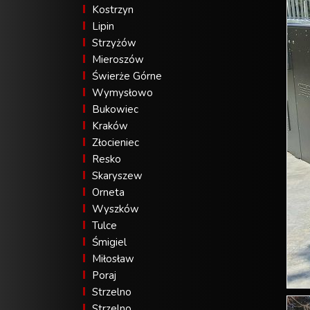
Kostrzyn
Lipin
Strzyżów
Mieroszów
Świerże Górne
Wymysłowo
Bukowiec
Kraków
Złocieniec
Resko
Skaryszew
Orneta
Wyszków
Tulce
Śmigiel
Miłosław
Poraj
Strzelno
Strzelno