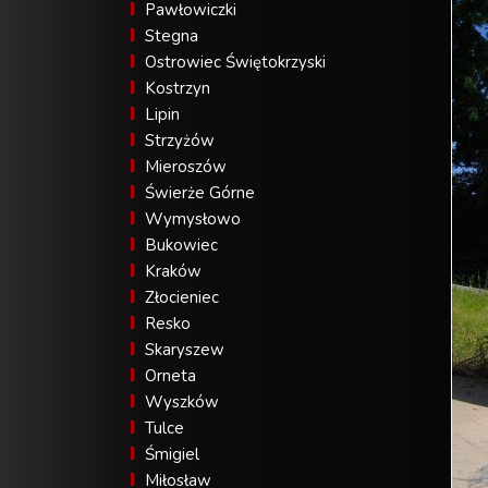
Pawłowiczki
Stegna
Ostrowiec Świętokrzyski
Kostrzyn
Lipin
Strzyżów
Mieroszów
Świerże Górne
Wymysłowo
Bukowiec
Kraków
Złocieniec
Resko
Skaryszew
Orneta
Wyszków
Tulce
Śmigiel
Miłosław