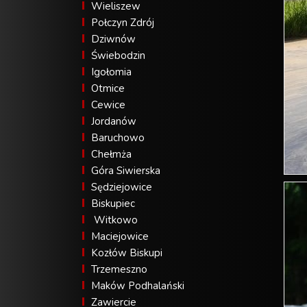
Wieliszew
Połczyn Zdrój
Dziwnów
Świebodzin
Igołomia
Otmice
Cewice
Jordanów
Baruchowo
Chełmża
Góra Siwierska
Sędziejowice
Biskupiec
Witkowo
Maciejowice
Kozłów Biskupi
Trzemeszno
Maków Podhalański
Zawiercie