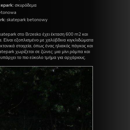
tepark:
σκυρόδεμα
tonowa
rk:
skatepark betonowy
skatepark στο Brzesko έχει έκταση 600 m2 και
α. Είναι εξοπλισμένο με χαλύβδινα κιγκλιδώματα
εκτονικά στοιχεία, όπως ένας ηλιακός πάγκος και
atepark χωρίζεται σε ζώνες: μια μίνι ράμπα και
υπάρχει το πιο εύκολο τμήμα για αρχάριους.