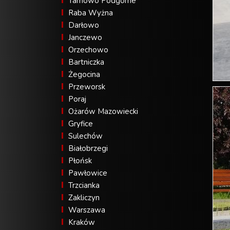
Tarnowo Podgórne
Raba Wyżna
Darłowo
Janczewo
Orzechowo
Bartniczka
Żegocina
Przeworsk
Poraj
Ożarów Mazowiecki
Gryfice
Sulechów
Białobrzegi
Płońsk
Pawłowice
Trzcianka
Zakliczyn
Warszawa
Kraków