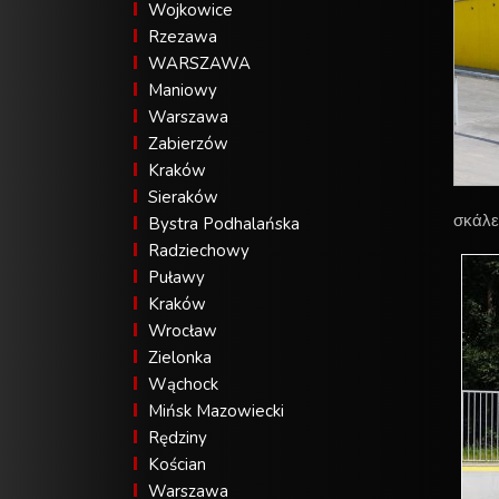
Wojkowice
Rzezawa
WARSZAWA
Maniowy
Warszawa
Zabierzów
Kraków
Sieraków
σκάλε
Bystra Podhalańska
Radziechowy
Puławy
Kraków
Wrocław
Zielonka
Wąchock
Mińsk Mazowiecki
Rędziny
Kościan
Warszawa