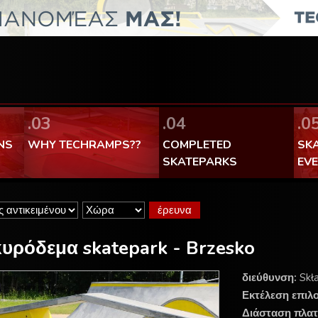
FaceBook Techramps - like it!
100% made in Poland
.03
.04
.0
NS
WHY TECHRAMPS??
COMPLETED
SK
SKATEPARKS
EV
υρόδεμα skatepark - Brzesko
διεύθυνση:
Skł
Εκτέλεση επιλ
Διάσταση πλατ