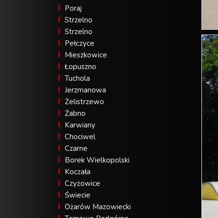
Poraj
Strzelno
Strzelno
Pełczyce
Mieszkowice
Łopuszno
Tuchola
Jerzmanowa
Żelistrzewo
Żabno
Karwiany
Chociwel
Czarne
Borek Wielkopolski
Koczała
Czyżowice
Świecie
Ożarów Mazowiecki