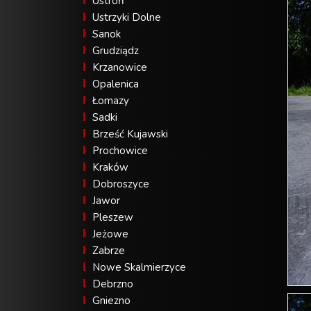
Ustroń
Ustrzyki Dolne
Sanok
Grudziądz
Krzanowice
Opalenica
Łomazy
Sadki
Brześć Kujawski
Prochowice
Kraków
Dobroszyce
Jawor
Pleszew
Jeżowe
Zabrze
Nowe Skalmierzyce
Debrzno
Gniezno