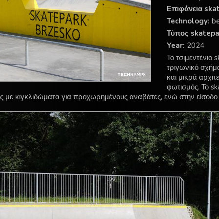
Επιφάνεια ska
Technology:
be
Τύπος skatepa
Year:
2024
Το τσιμεντένιο 
τριγωνικό σχήμ
και μικρά αρχιτ
φωτισμός. Το sk
ς με κιγκλιδώματα για προχωρημένους αναβάτες, ενώ στην είσοδο 