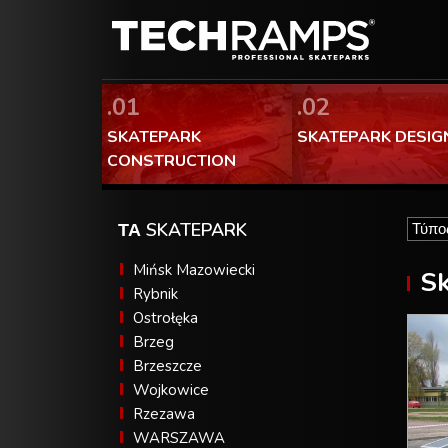
.01
.02
SKATEPARK
SKATEPARK DESIG
CONSTRUCTION
ΤΑ SKATEPARK
Mińsk Mazowiecki
Sk
Rybnik
Ostrołęka
Brzeg
Brzeszcze
Wojkowice
Rzezawa
WARSZAWA