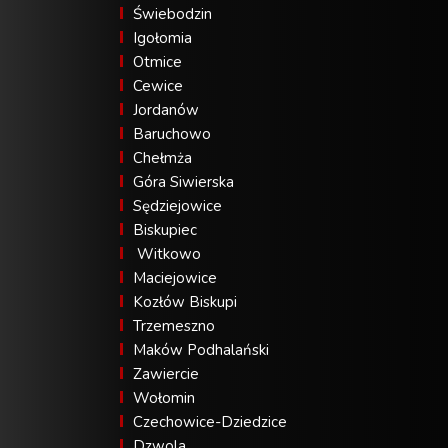
Świebodzin
Igołomia
Otmice
Cewice
Jordanów
Baruchowo
Chełmża
Góra Siwierska
Sędziejowice
Biskupiec
Witkowo
Maciejowice
Kozłów Biskupi
Trzemeszno
Maków Podhalański
Zawiercie
Wołomin
Czechowice-Dziedzice
Dzwola