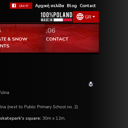
Αρχική σελίδα
Blog
Contact
GR
5
.06
ATE & SNOW
CONTACT
ENTS
Polna
lna (next to Public Primary School no. 2).
skatepark's square:
30m x 12m.