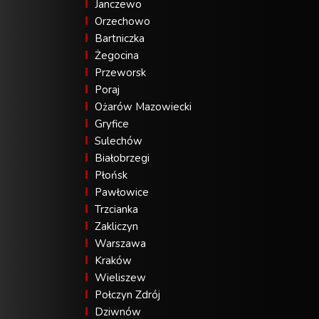
Janczewo
Orzechowo
Bartniczka
Żegocina
Przeworsk
Poraj
Ożarów Mazowiecki
Gryfice
Sulechów
Białobrzegi
Płońsk
Pawłowice
Trzcianka
Zakliczyn
Warszawa
Kraków
Wieliszew
Połczyn Zdrój
Dziwnów