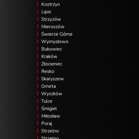
Kostrzyn
Lipin
Strzyżów
Mieroszów
Świerże Górne
Wymysłowo
Bukowiec
Kraków
Złocieniec
Resko
Skaryszew
Orneta
Wyszków
Tulce
Śmigiel
Miłosław
Poraj
Strzelno
Strzelno