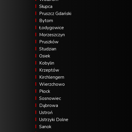
Słupca
Pruszcz Gdański
Bytom
Łodygowice
Morzeszczyn
Pruszków
Studzian
Osiek
Kobylin
Krzeptów
Kirchlengern
Wierzchowo
Płock
Sosnowiec
Dąbrowa
Ustroń
Ustrzyki Dolne
Sanok