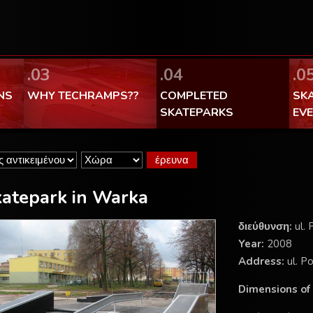
FaceBook Techramps - like it!
100% made in Poland
.03
.04
.0
NS
WHY TECHRAMPS??
COMPLETED
SK
SKATEPARKS
EV
atepark in Warka
διεύθυνση:
ul. 
Year:
2008
Address:
ul. Po
Dimensions of 