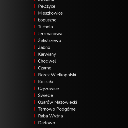
Pełczyce
Mieszkowice
Łopuszno
Tuchola
Jerzmanowa
Żelistrzewo
Żabno
Karwiany
Chociwel
Czarne
Borek Wielkopolski
Koczała
Czyżowice
Świecie
Ożarów Mazowiecki
Tarnowo Podgórne
Raba Wyżna
Darłowo