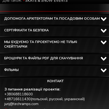
Див також:
SKATE & SNOW EVENTS
ДОПОМОГА АРХІТЕКТОРАМ ТА ПОСАДОВИМ ОСОБАМ
СЕРТІФІКАТИ ТА БЕЗПЕКА
МЫ БУДУЄМО ТА ПРОЕКТУЄМО НЕ ТІЛЬКІ
СКЕЙТПАРКИ
БРОШУРИ ТА ФАЙЛЫ PDF ДЛЯ СКАЧУВАННЯ
ФІЛЬМЫ
КОНТАКТ
З питання реалізації проектів:
+380688118600
+48716611430(польский, русский, украинский)
jurij@techramps.com