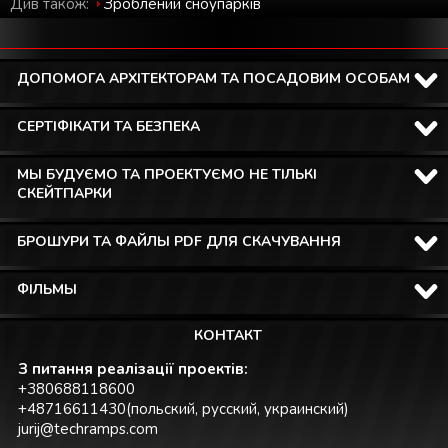
Див також:
Зроблений cноупарків
ДОПОМОГА АРХІТЕКТОРАМ ТА ПОСАДОВИМ ОСОБАМ
СЕРТІФІКАТИ ТА БЕЗПЕКА
МЫ БУДУЄМО ТА ПРОЕКТУЄМО НЕ ТІЛЬКІ
СКЕЙТПАРКИ
БРОШУРИ ТА ФАЙЛЫ PDF ДЛЯ СКАЧУВАННЯ
ФІЛЬМЫ
КОНТАКТ
З питання реалізації проектів:
+380688118600
+48716611430(польский, русский, украинский)
jurij@techramps.com