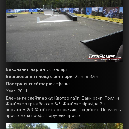
Виконання варіант:
стандарт
Вимірювання площі скейтпарк:
22 m x 37m
Поверхня скейтпарк:
асфальт
Year:
2011
Елементи скейтпарку:
Квотер пайп, Банк рамп, Ролл ін,
Фанбокс з гріндбоксем 3/3, Фанбокс піраміда 2 з
поручнем 2/3, Фанбокс до прижків, Гріндбокс, Поручень
проста мала профі, Поручень проста