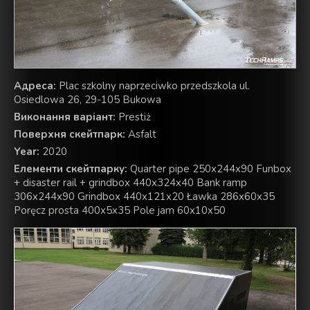
Aдреса:
Plac szkolny naprzeciwko przedszkola ul.
Osiedlowa 26, 29-105 Bukowa
Виконання варіант:
Prestiż
Поверхня скейтпарк:
Asfalt
Year:
2020
Елементи скейтпарку:
Quarter pipe 250x244x90 Funbox
+ disaster rail + grindbox 440x324x40 Bank ramp
306x244x90 Grindbox 440x121x20 Ławka 286x60x35
Poręcz prosta 400x5x35 Pole jam 60x10x50