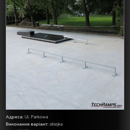
Aдреса:
Ul. Parkowa
Виконання варіант:
sklejka