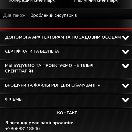
попередній скейтпарк
Наступний скейтпарк
Див також:
Зроблений cноупарків
ДОПОМОГА АРХІТЕКТОРАМ ТА ПОСАДОВИМ ОСОБАМ
СЕРТІФІКАТИ ТА БЕЗПЕКА
МЫ БУДУЄМО ТА ПРОЕКТУЄМО НЕ ТІЛЬКІ
СКЕЙТПАРКИ
БРОШУРИ ТА ФАЙЛЫ PDF ДЛЯ СКАЧУВАННЯ
ФІЛЬМЫ
КОНТАКТ
З питання реалізації проектів:
+380688118600