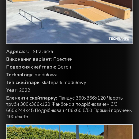
Aдреса:
Ul. Strażacka
Виконання варіант:
Престиж
Поверхня скейтпарк:
Бетон
Technology:
modułowa
Тип скейтпарк:
skatepark modułowy
Year:
2022
Елементи скейтпарку:
Пандус 360x366x120 Чверть
труби 300x366x120 Фанбокс з подрібнювачем 3/3
660x244x45 Подрібнювач 486x60.5/50 Прямий поручень
400x5x35