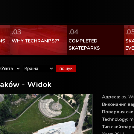
FaceBook Techramps - like it!
100% made in Poland
.03
.04
.0
NS
WHY TECHRAMPS??
COMPLETED
SK
SKATEPARKS
EV
raków - Widok
Aдреса:
os. Wi
Виконання вар
Поверхня ске
Technology:
m
Тип скейтпарк