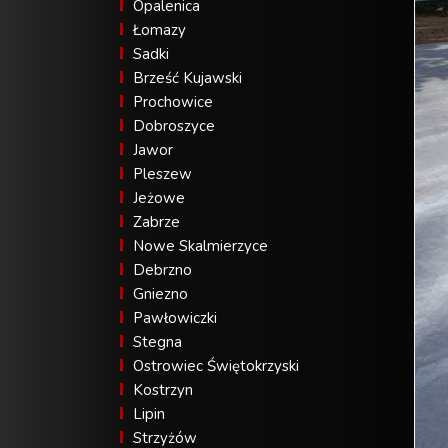
Opalenica
Łomazy
Sadki
Brześć Kujawski
Prochowice
Dobroszyce
Jawor
Pleszew
Jeżowe
Zabrze
Nowe Skalmierzyce
Debrzno
Gniezno
Pawłowiczki
Stegna
Ostrowiec Świętokrzyski
Kostrzyn
Lipin
Strzyżów