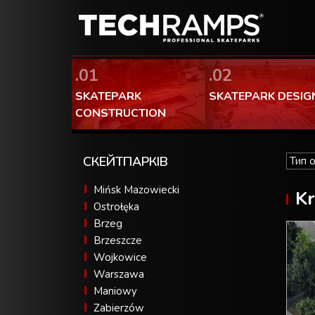
.01
.02
SKATEPARK
SKATEPARK DESIG
CONSTRUCTION
СКЕЙТПАРКІВ
Mińsk Mazowiecki
K
Ostrołęka
Brzeg
Brzeszcze
Wojkowice
Warszawa
Maniowy
Zabierzów