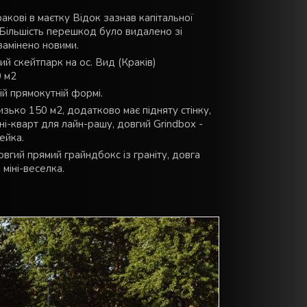
акові в маєтку Відок зазнав капітальної
 Більшість перешкод було видалено зі
замінено новими.
ий скейтпарк на ос. Вид (Краків)
 м2
й прямокутній формі.
зько 150 м2, додатково має підняту стінку,
і-кварт для лайн-рашу, довгий Grindbox -
рейка.
овгий прямий грайндбокс із граніту, довга
 міні-веселка.