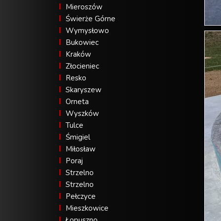
Mieroszów
Świerże Górne
Wymysłowo
Bukowiec
Kraków
Złocieniec
Resko
Skaryszew
Orneta
Wyszków
Tulce
Śmigiel
Miłosław
Poraj
Strzelno
Strzelno
Pełczyce
Mieszkowice
Łopuszno