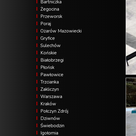
Bartniczka
Żegocina
Przeworsk
Poraj
Ożarów Mazowiecki
Gryfice
Sulechów
Końskie
Białobrzegi
Płońsk
Pawłowice
Trzcianka
Zakliczyn
Warszawa
Kraków
Połczyn Zdrój
Dziwnów
Świebodzin
Igołomia