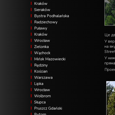
Kraków
Sieraków
Bystra Podhalańska
Radziechowy
Puławy
Kraków
Це дв
Wrocław
У вер
на як
Zielonka
Street
Wąchock
У ниж
Mińsk Mazowiecki
пряма
Rędziny
Проек
Kościan
Warszawa
Lipka
Wrocław
Wolbrom
Słupca
Pruszcz Gdański
Bytom