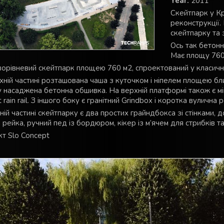
Year:
2011
Скейтпарк у Кр
реконструкції.
скейтпарку та 
Ось так бетонн
Має площу 760
орівневий скейтпарк площею 760 м2, спроектований у класичні
хній частині розташована чаша з куточком і ніпелем площею бли
у насаджена бетонна обшивка. На верхній платформі також є мін
 rain rail. З іншого боку є гранітний Grindbox і коротка вулична 
ній частині скейтпарку є два простих грайндбокса зі стінками, д
 рейка, ручний пед із бордюром, кікер із м’ячем для стрибків та
т Slo Concept