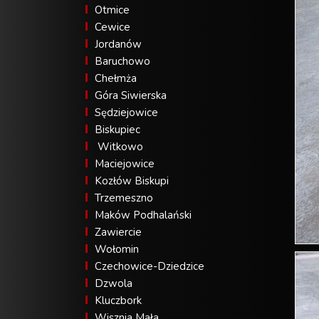
Otmice
Cewice
Jordanów
Baruchowo
Chełmża
Góra Siwierska
Sędziejowice
Biskupiec
Witkowo
Maciejowice
Kozłów Biskupi
Trzemeszno
Maków Podhalański
Zawiercie
Wołomin
Czechowice-Dziedzice
Dzwola
Kluczbork
Wisznia Mała