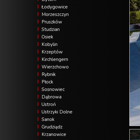
Łodygowice
Morzeszczyn
Pruszków
Studzian
Osiek
Kobylin
Krzeptów
Kirchlengern
Wierzchowo
Rybnik
Płock
Sosnowiec
Dąbrowa
Ustroń
Ustrzyki Dolne
Sanok
Grudziądz
Krzanowice