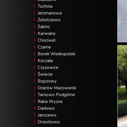
Tuchola
Jerzmanowa
Żelistrzewo
Żabno
Karwiany
Chociwel
Czarne
Borek Wielkopolski
Koczała
Czyżowice
Świecie
Bojszowy
Ożarów Mazowiecki
Tarnowo Podgórne
Raba Wyżna
Darłowo
Janczewo
Orzechowo