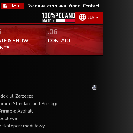
Головна сторінка
блог
Contact
UA
5
.06
ATE & SNOW
CONTACT
ENTS
dok, ul. Zarzecze
іант:
Standard and Prestige
йтпарк:
Asphalt
odułowa
:
skatepark modułowy