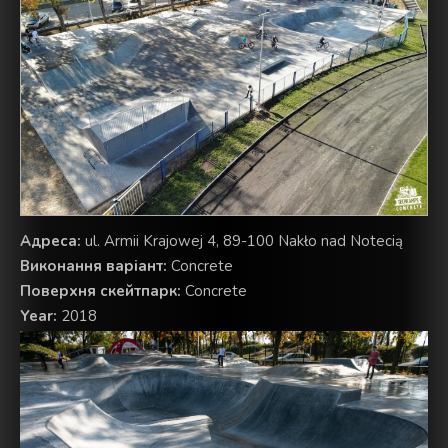
Aдреса:
ul. Armii Krajowej 4, 89-100 Nakło nad Notecią
Виконання варіант:
Concrete
Поверхня скейтпарк:
Concrete
Year:
2018