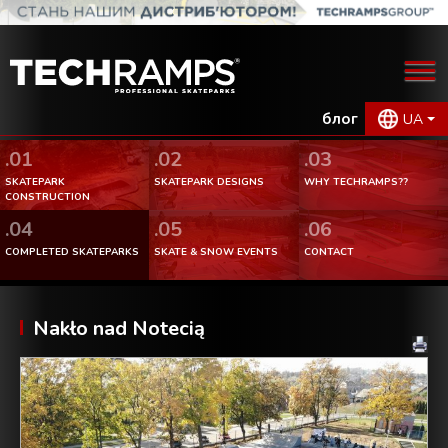
блог
UA
.01
.02
.03
SKATEPARK
SKATEPARK DESIGNS
WHY TECHRAMPS??
CONSTRUCTION
.04
.05
.06
COMPLETED SKATEPARKS
SKATE & SNOW EVENTS
CONTACT
Nakło nad Notecią