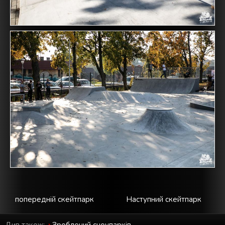
попередній скейтпарк
Наступний скейтпарк
Див також:
Зроблений cноупарків