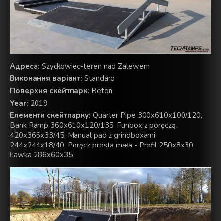
Aдреса:
Szydłowiec-teren nad Zalewem
Виконання варіант:
Standard
Поверхня скейтпарк:
Beton
Year:
2019
Елементи скейтпарку:
Quarter Pipe 300x610x100/120,
Bank Ramp 360x610x120/135, Funbox z poręczą
420x366x33/45, Manual pad z grindboxami
244x244x18/40, Poręcz prosta mała - Profil 250x8x30,
Ławka 286x60x35