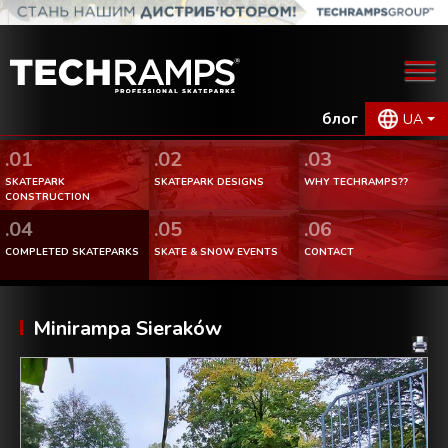
блог
UA
.01
.02
.03
SKATEPARK
SKATEPARK DESIGNS
WHY TECHRAMPS??
CONSTRUCTION
.04
.05
.06
COMPLETED SKATEPARKS
SKATE & SNOW EVENTS
CONTACT
Minirampa Sieraków