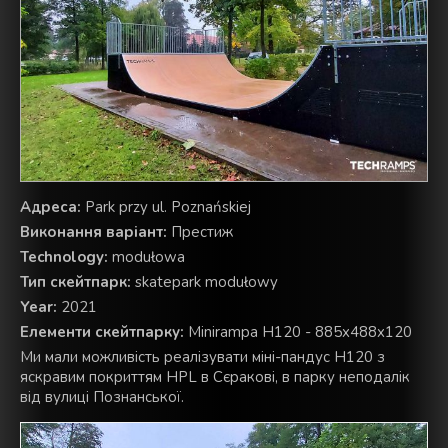
Aдреса:
Park przy ul. Poznańskiej
Виконання варіант:
Престиж
Technology:
modułowa
Тип скейтпарк:
skatepark modułowy
Year:
2021
Елементи скейтпарку:
Minirampa H120 - 885x488x120
Ми мали можливість реалізувати міні-пандус H120 з
яскравим покриттям HPL в Сєракові, в парку неподалік
від вулиці Познанської.