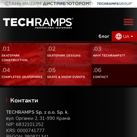
блог
UA
.01
.02
.03
SKATEPARK
SKATEPARK DESIGNS
WHY TECHRAMPS??
CONSTRUCTION
.04
.05
.06
COMPLETED SKATEPARKS
SKATE & SNOW EVENTS
CONTACT
Контакти
TECHRAMPS Sp. z o.o. Sp. k.
вул. Органки 2, 31-990 Краків
NIP: 6832101252
KRS: 0000741777
REGON: 380871341