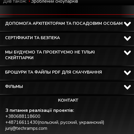
Див також:
Зроблений cноупарків
ДОПОМОГА АРХІТЕКТОРАМ ТА ПОСАДОВИМ ОСОБАМ
СЕРТІФІКАТИ ТА БЕЗПЕКА
МЫ БУДУЄМО ТА ПРОЕКТУЄМО НЕ ТІЛЬКІ
СКЕЙТПАРКИ
БРОШУРИ ТА ФАЙЛЫ PDF ДЛЯ СКАЧУВАННЯ
ФІЛЬМЫ
КОНТАКТ
З питання реалізації проектів:
+380688118600
+48716611430(польский, русский, украинский)
jurij@techramps.com