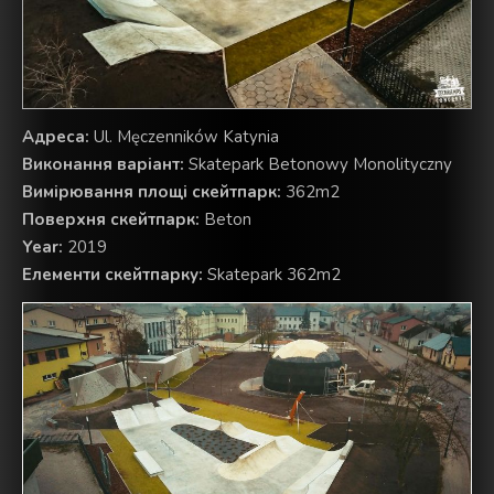
Aдреса:
Ul. Męczenników Katynia
Виконання варіант:
Skatepark Betonowy Monolityczny
Вимірювання площі скейтпарк:
362m2
Поверхня скейтпарк:
Beton
Year:
2019
Елементи скейтпарку:
Skatepark 362m2